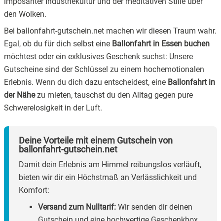
imposanter Industriekultur und der meditativen Stille über
Ballonfahrt
den Wolken.
4.
Starte jetzt dein nächstes Abenteuer in Essen!
Bei ballonfahrt-gutschein.net machen wir diesen Traum wahr.
Egal, ob du für dich selbst eine
Ballonfahrt in Essen buchen
möchtest oder ein exklusives Geschenk suchst: Unsere
Gutscheine sind der Schlüssel zu einem hochemotionalen
Erlebnis. Wenn du dich dazu entscheidest, eine
Ballonfahrt in
der Nähe
zu mieten, tauschst du den Alltag gegen pure
Schwerelosigkeit in der Luft.
Deine Vorteile mit einem Gutschein von
ballonfahrt-gutschein.net
Damit dein Erlebnis am Himmel reibungslos verläuft,
bieten wir dir ein Höchstmaß an Verlässlichkeit und
Komfort:
Versand zum Nulltarif:
Wir senden dir deinen
Gutschein und eine hochwertige Geschenkbox