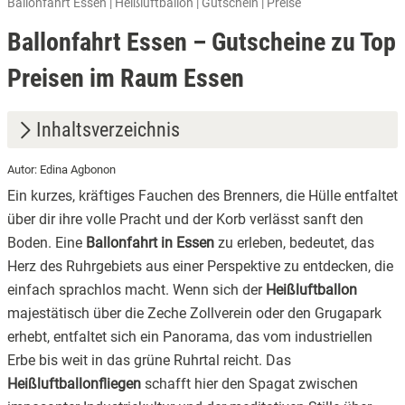
Ballonfahrt Essen | Heißluftballon | Gutschein | Preise
Ballonfahrt Essen – Gutscheine zu Top
Preisen im Raum Essen
Inhaltsverzeichnis
Autor: Edina Agbonon
1.
Die Faszination Essen: Industriekultur und Ruhrpott-
Ein kurzes, kräftiges Fauchen des Brenners, die Hülle entfaltet
Panorama
über dir ihre volle Pracht und der Korb verlässt sanft den
2.
Unsere Optionen im Ruhrgebiet: Wähle dein Abenteuer.
Boden. Eine
Ballonfahrt in Essen
zu erleben, bedeutet, das
Herz des Ruhrgebiets aus einer Perspektive zu entdecken, die
2.1
Klassische Ballonfahrt:
einfach sprachlos macht. Wenn sich der
Heißluftballon
2.2
Ballonfahrt für zwei:
majestätisch über die Zeche Zollverein oder den Grugapark
erhebt, entfaltet sich ein Panorama, das vom industriellen
2.3
Der Panoramakorb:
Erbe bis weit in das grüne Ruhrtal reicht. Das
Heißluftballonfliegen
schafft hier den Spagat zwischen
3.
Was du wissen musst: Voraussetzungen für deine