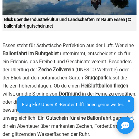
Blick über die Industriekultur und Landschaften im Raum Essen | ©
ballonfahrt-gutschein.net
Essen steht für ästhetische Perfektion aus der Luft. Wer eine
Ballonfahrt im Ruhrgebiet
unternimmt, entscheidet sich für
ein Erlebnis, das Freiheit und Geschichte vereint. Besonders
der Überflug der
Zeche Zollverein
(UNESCO-Welterbe) oder
der Blick auf den botanischen Garten
Grugapark
lässt die
Herzen höherschlagen. Ob du einen
Heißluftballon fliegen
willst, um die Skyline von
Dortmund
in der Ferne zu erspähen,
oder die zeitlose Schönheit von
Duisburg
und
Bochum
Frag Flo! Unser KI-Berater hilft Ihnen gerne weiter.
bewundern möchtest: Das Gefühl hinter dem Korbrand ist
unvergleichlich. Ein
Gutschein für eine Ballonfahrt
garantiert
dir ein Abenteuer über markanten Zechen, Fördertürmen und
den glitzernden Wasserflächen der Ruhr.