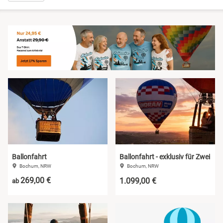
Niedersachsen
Harz
NRW
Mecklenburgische Seenplatte
Rheinland-Pfalz
Niederrhein
Saarland
Nordsee
Sachsen
Ostfriesland
Sachsen-Anhalt
Ostsee
Ballonfahrt
Ballonfahrt - exklusiv für Zwei
Bochum, NRW
Bochum, NRW
Schleswig-Holstein
Österreich
269,00 €
1.099,00 €
ab
Thüringen
Ruhrgebiet