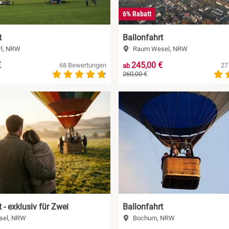
6% Rabatt
t
Ballonfahrt
l, NRW
Raum Wesel, NRW
€
245,00 €
68 Bewertungen
27
ab
260,00 €
 - exklusiv für Zwei
Ballonfahrt
el, NRW
Bochum, NRW