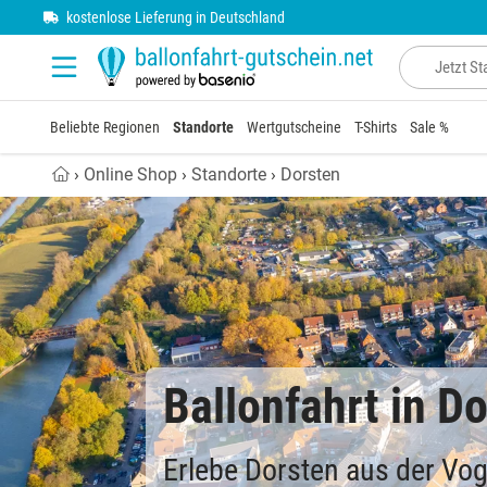
Zum Hauptinhalt springen
kostenlose Lieferung in Deutschland
Baden-Württemberg
Allgäu
Ablauf einer Ballonfahrt
Beliebte Regionen
Standorte
Wertgutscheine
T-Shirts
Sale %
Bayern
Alpen
Ballonfahrertaufe
›
Online Shop
›
Standorte
›
Dorsten
Berlin
Ammersee
Brandenburg
Bodensee
Bremen
Chiemsee
Hamburg
Eifel
Ballonfahrt in D
Hessen
Franken
Erlebe Dorsten aus der Vog
Mecklenburg-Vorpommern
Fränkische Schweiz