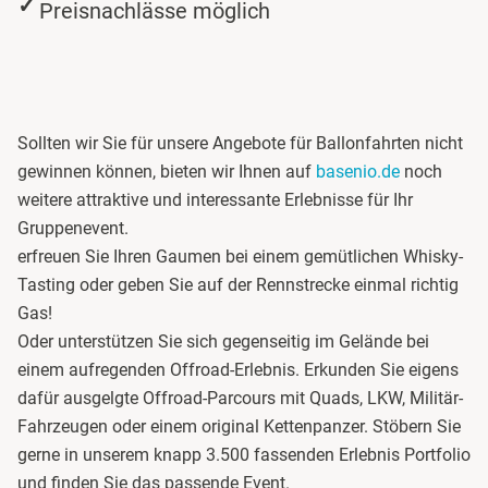
Preisnachlässe möglich
Darmstadt
Deggendorf
Sollten wir Sie für unsere Angebote für Ballonfahrten nicht
Dessau
gewinnen können, bieten wir Ihnen auf
basenio.de
noch
weitere attraktive und interessante Erlebnisse für Ihr
Dietzenbach
Gruppenevent.
erfreuen Sie Ihren Gaumen bei einem gemütlichen Whisky-
Dingolfing
Tasting oder geben Sie auf der Rennstrecke einmal richtig
Gas!
Dorsten
Oder unterstützen Sie sich gegenseitig im Gelände bei
einem aufregenden Offroad-Erlebnis. Erkunden Sie eigens
Dortmund
dafür ausgelgte Offroad-Parcours mit Quads, LKW, Militär-
Fahrzeugen oder einem original Kettenpanzer. Stöbern Sie
Dresden
gerne in unserem knapp 3.500 fassenden Erlebnis Portfolio
Duisburg
und finden Sie das passende Event.