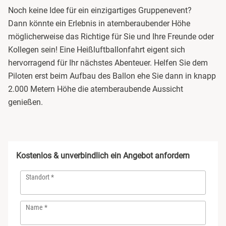
Noch keine Idee für ein einzigartiges Gruppenevent?
Niedersachsen
Harz
Bad Kohlgrub
Dann könnte ein Erlebnis in atemberaubender Höhe
möglicherweise das Richtige für Sie und Ihre Freunde oder
NRW
Mecklenburgische Seenplatte
Bad Königshofen
Kollegen sein! Eine Heißluftballonfahrt eigent sich
hervorragend für Ihr nächstes Abenteuer. Helfen Sie dem
Rheinland-Pfalz
Niederrhein
Bad Rappenau
Piloten erst beim Aufbau des Ballon ehe Sie dann in knapp
2.000 Metern Höhe die atemberaubende Aussicht
Saarland
Nordsee
Bad Rodach
genießen.
Sachsen
Ostfriesland
Baden-Baden
Sachsen-Anhalt
Ostsee
Bamberg
Kostenlos & unverbindlich ein Angebot anfordern
Schleswig-Holstein
Österreich
Barnim
Standort
Thüringen
Ruhrgebiet
Bautzen
Name