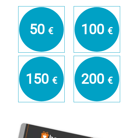
Fulda
Fürstenfeldbruck
50
100
€
€
Fürth
Geiselwind
Gelnhausen
150
200
€
€
Gera
Gersfeld
Gotha
Göppingen