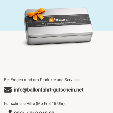
Neckarsulm
Nesselwang
Neumünster
Nidda
Nordwestmecklenburg
Nürnberg
Oberhavel
Bei Fragen rund um Produkte und Services
info@ballonfahrt-gutschein.net
Odenwald
Für schnelle Hilfe (Mo-Fr 8-18 Uhr)
Oder-Spree