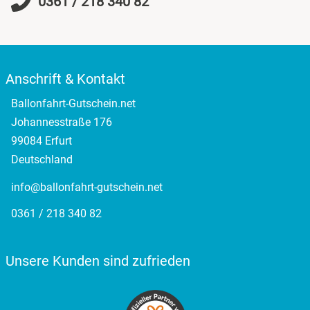
0361 / 218 340 82
Oldenburg
Osnabrück
Anschrift & Kontakt
Ostholstein
Ballonfahrt-Gutschein.net
Ostprignitz-Ruppin
Johannesstraße 176
99084 Erfurt
Oy-Mittelberg
Deutschland
info@ballonfahrt-gutschein.net
Passau
0361 / 218 340 82
Pforzheim
Unsere Kunden sind zufrieden
Pinneberg
Pirna