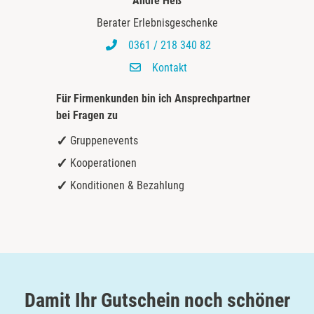
André Heß
Kulmbach
Berater Erlebnisgeschenke
Köln
0361 / 218 340 82
Kontakt
Landkreis Rostock
Für Firmenkunden bin ich
Ansprechpartner
bei Fragen zu
Landshut
Gruppenevents
Langenselbold
Kooperationen
Konditionen & Bezahlung
Leipzig
Leutkirch
Ludwigslust-Parchim
Damit Ihr Gutschein noch schöner
Löbau