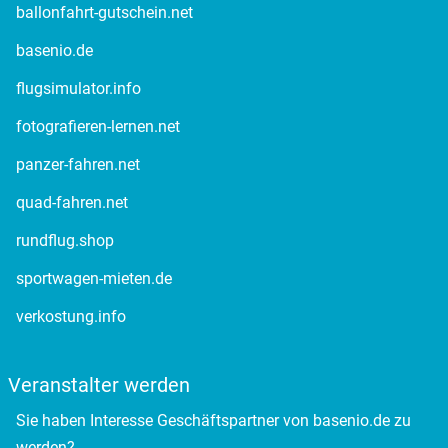
ballonfahrt-gutschein.net
Rottweil
basenio.de
flugsimulator.info
Rügen
fotografieren-lernen.net
Saarbrücken
panzer-fahren.net
Salzgitter
quad-fahren.net
rundflug.shop
Schongau
sportwagen-mieten.de
Schwabach
verkostung.info
Schweinfurt
Veranstalter werden
Schwerin
Sie haben Interesse Geschäftspartner von basenio.de zu
werden?