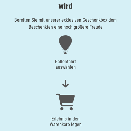
wird
Lübeck
Bereiten Sie mit unserer exklusiven Geschenkbox dem
Lüchow-Dannenberg
Beschenkten eine noch größere Freude
Lüneburg
Magdeburg
Ballonfahrt
auswählen
Main-Kinzig-Kreis
Mainz
Mannheim
Mecklenburgische Seenplatte
Erlebnis in den
Warenkorb legen
Meiningen