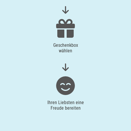
Merzig
Mettingen
Moers
Geschenkbox
wählen
Märkisch-Oderland
Mönchengladbach
München
Münster
Ihren Liebsten eine
Freude bereiten
Nagold