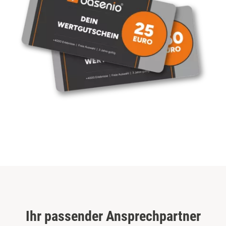
Görlitz
Halle
Hamburg
Hanau
Hannover
Haßfurt
Heidelberg
Heidenheim
Ihr passender Ansprechpartner
Heilbronn