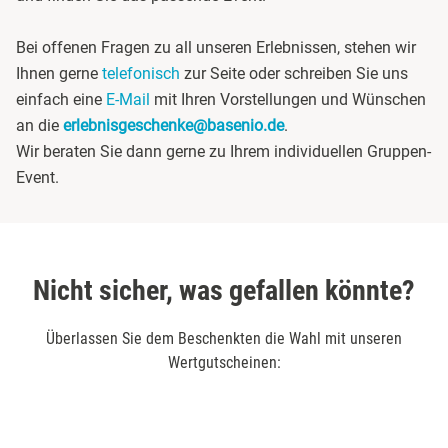
Düsseldorf
Bei offenen Fragen zu all unseren Erlebnissen, stehen wir
Ihnen gerne
telefonisch
zur Seite oder schreiben Sie uns
Erfurt
einfach eine
E-Mail
mit Ihren Vorstellungen und Wünschen
an die
erlebnisgeschenke@basenio.de
.
Erlangen
Wir beraten Sie dann gerne zu Ihrem individuellen Gruppen-
Event.
Essen
Flensburg
Nicht sicher, was gefallen könnte?
Frankfurt am Main
Überlassen Sie dem Beschenkten die Wahl mit unseren
Freiberg
Wertgutscheinen:
Freiburg