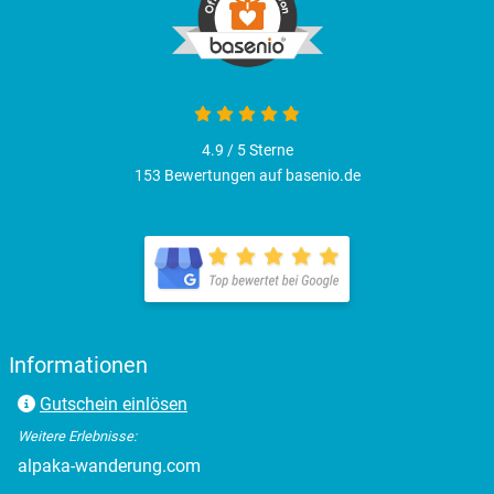
Plön
Potsdam
Potsdam-Mittelmark
4.9 / 5
Sterne
153 Bewertungen auf basenio.de
Prignitz
Regensburg
Rendsburg Eckernförde
Informationen
Rheine
Gutschein einlösen
Rodgau
Weitere Erlebnisse:
alpaka-wanderung.com
Rostock