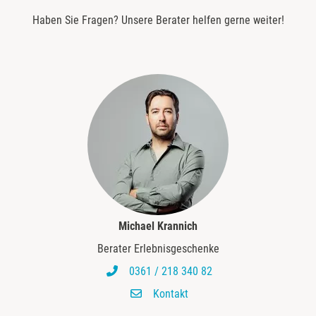
Haben Sie Fragen? Unsere Berater helfen gerne weiter!
Heldburg
Herzogenaurach
Herzogtum Lauenburg
Homburg
Horb am Neckar
Ibbenbüren
Michael Krannich
Ingolstadt
Berater Erlebnisgeschenke
0361 / 218 340 82
Jena
Kontakt
Jerichower Land