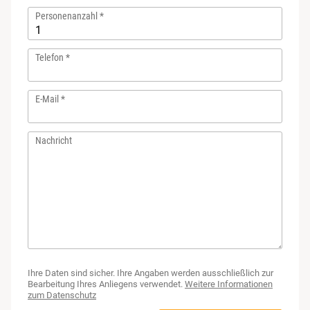
Sächsische Schweiz
Berlin
Personenanzahl
Schwäbische Alb
Bitterfeld
Telefon
Blieskastel
E-Mail
Bochum
Nachricht
Bonn
Bostalsee
Brandenburg an der Havel
Braunschweig
Ihre Daten sind sicher. Ihre Angaben werden ausschließlich zur
Bearbeitung Ihres Anliegens verwendet.
Weitere Informationen
Bremen
zum Datenschutz