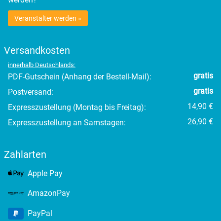
Segeberg
Veranstalter werden »
Seligenstadt
Versandkosten
Speyer
innerhalb Deutschlands:
gratis
PDF-Gutschein (Anhang der Bestell-Mail):
Stade
gratis
Postversand:
Steinburg
14,90 €
Expresszustellung (Montag bis Freitag):
26,90 €
Expresszustellung an Samstagen:
Stendal
Zahlarten
Stettiner Haff
Apple Pay
Stormarn
AmazonPay
Straubing
PayPal