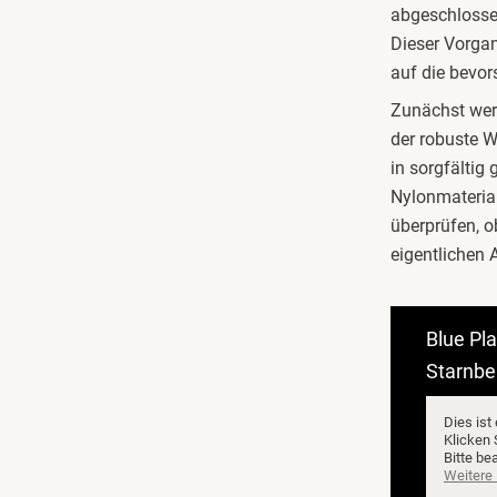
Fulda
abgeschlossen
Dieser Vorgan
Fürstenfeldbruck
auf die bevor
Zunächst wer
Fürth
der robuste W
in sorgfältig
Geiselwind
Nylonmaterial,
überprüfen, o
Gelnhausen
eigentlichen
Gera
Blue Pl
Gersfeld
Starnbe
Gotha
Dies ist
Klicken 
Bitte be
Göppingen
Weitere