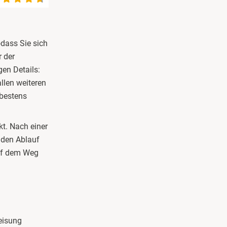
odass Sie sich
 der
gen Details:
llen weiteren
 bestens
kt. Nach einer
 den Ablauf
auf dem Weg
eisung