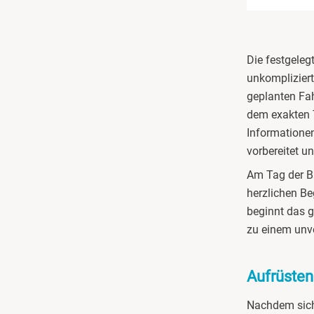
Düsseldorf
Die festgeleg
Erfurt
unkompliziert
geplanten Fah
Erlangen
dem exakten T
Informationen
Essen
vorbereitet u
Am Tag der Ba
Flensburg
herzlichen Be
beginnt das g
Frankfurt am Main
zu einem unve
Freiberg
Aufrüsten
Freiburg
Nachdem sich