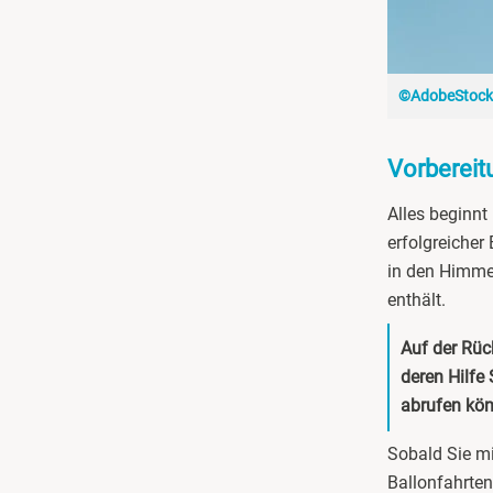
Bremervörde
Bruchköbel
©AdobeStock
Bruchsal
Vorbereit
Burghausen
Alles beginnt
erfolgreicher
Calw
in den Himmel
enthält.
Chemnitz
Auf der Rück
Cloppenburg
deren Hilfe
abrufen kö
Coburg
Sobald Sie mi
Cottbus
Ballonfahrten