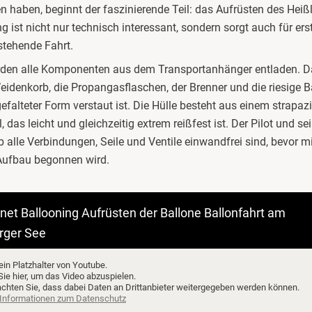
 haben, beginnt der faszinierende Teil: das Aufrüsten des Heißl
g ist nicht nur technisch interessant, sondern sorgt auch für ers
stehende Fahrt.
den alle Komponenten aus dem Transportanhänger entladen. D
eidenkorb, die Propangasflaschen, der Brenner und die riesige Ba
 gefalteter Form verstaut ist. Die Hülle besteht aus einem strapaz
 das leicht und gleichzeitig extrem reißfest ist. Der Pilot und s
b alle Verbindungen, Seile und Ventile einwandfrei sind, bevor m
 Aufbau begonnen wird.
anet Ballooning Aufrüsten der Ballone Ballonfahrt am
rger See
 ein Platzhalter von Youtube.
Sie hier, um das Video abzuspielen.
achten Sie, dass dabei Daten an Drittanbieter weitergegeben werden können.
 Informationen zum Datenschutz