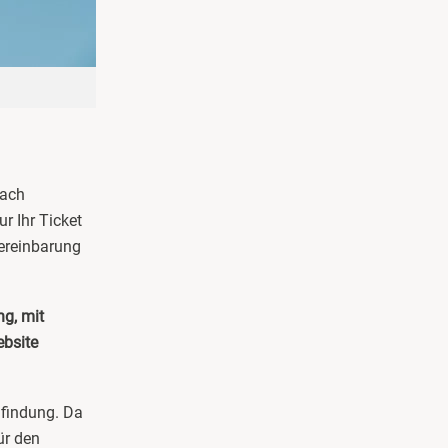
Nach
r Ihr Ticket
vereinbarung
ng, mit
ebsite
nfindung. Da
ür den