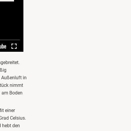
gebreitet.
äßig
 Außenluft in
 Stück nimmt
ich am Boden
it einer
Grad Celsius.
d hebt den