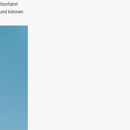
llonfahrt
, und können