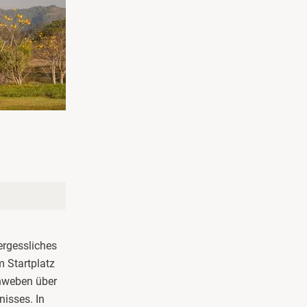
vergessliches
m Startplatz
hweben über
nisses. In