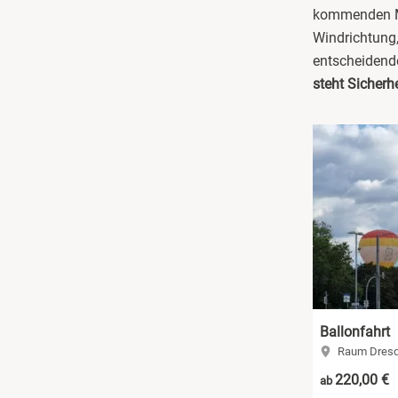
kommenden Mo
Darmstadt
Windrichtung,
entscheidende
Deggendorf
steht Sicherhe
Dessau
Dietzenbach
Dingolfing
Dorsten
Dortmund
Ballonfahrt
Dresden
Raum Dresd
220,00 €
ab
Duisburg