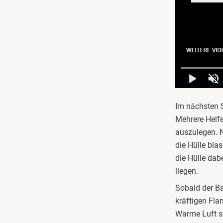
Görlitz
Halle
Hamburg
Hanau
Im nächsten S
Hannover
Mehrere Helfe
auszulegen. N
Haßfurt
die Hülle bla
die Hülle dab
Heidelberg
liegen.
Sobald der Ba
Heidenheim
kräftigen Fla
Warme Luft st
Heilbronn