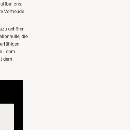
uftballons.
te Vorfreude
azu gehören
llonhülle, die
ierfähigen
ein Team
it dem