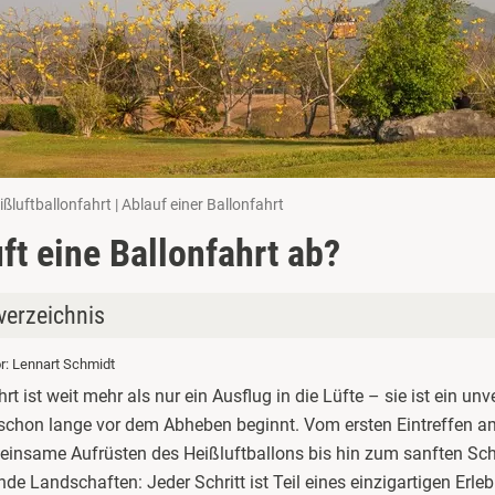
ißluftballonfahrt | Ablauf einer Ballonfahrt
ft eine Ballonfahrt ab?
verzeichnis
or: Lennart Schmidt
eitung und Treffpunkt am Startplatz
rt ist weit mehr als nur ein Ausflug in die Lüfte – sie ist ein un
ten des Heißluftballons
 schon lange vor dem Abheben beginnt. Vom ersten Eintreffen a
einsame Aufrüsten des Heißluftballons bis hin zum sanften Sc
und Aufstieg in die Lüfte
e Landschaften: Jeder Schritt ist Teil eines einzigartigen Erleb