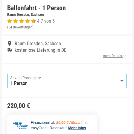
Ballonfahrt - 1 Person
Niedersachsen
Harz
Raum Dresden, Sachsen
4.7 von 5
(54 Bewertungen)
NRW
Mecklenburgische Seenplatte
Raum Dresden, Sachsen
Rheinland-Pfalz
Niederrhein
kostenlose Lieferung in DE
mehr Details
Saarland
Nordsee
Sachsen
Ostfriesland
Anzahl Passagiere
Sachsen-Anhalt
Ostsee
220,00 €
Schleswig-Holstein
Österreich
Thüringen
Ruhrgebiet
Finanzieren ab
20,00 € / Monat
mit
easyCredit-Ratenkauf.
Mehr Infos