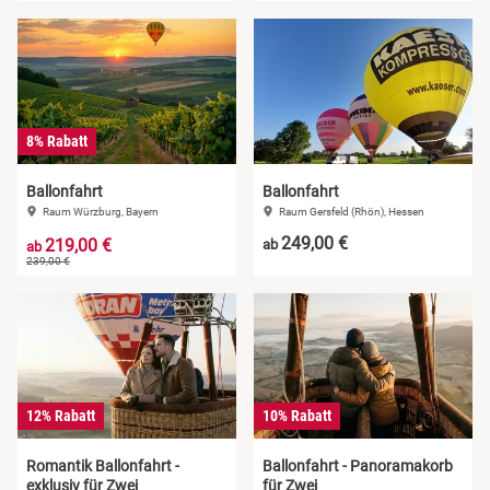
8% Rabatt
Ballonfahrt
Ballonfahrt
Raum Würzburg, Bayern
Raum Gersfeld (Rhön), Hessen
249,00 €
219,00 €
ab
ab
239,00 €
12% Rabatt
10% Rabatt
Romantik Ballonfahrt -
Ballonfahrt - Panoramakorb
exklusiv für Zwei
für Zwei