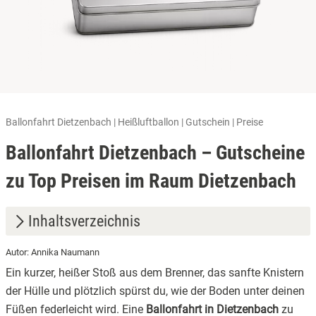
Ballonfahrt Dietzenbach | Heißluftballon | Gutschein | Preise
Ballonfahrt Dietzenbach – Gutscheine
zu Top Preisen im Raum Dietzenbach
Inhaltsverzeichnis
Autor: Annika Naumann
1.
Rhein-Main-Panorama: Skyline-Blick und Natur pur
Ein kurzer, heißer Stoß aus dem Brenner, das sanfte Knistern
2.
Unsere Optionen in Dietzenbach: Wähle dein Erlebnis
der Hülle und plötzlich spürst du, wie der Boden unter deinen
Füßen federleicht wird. Eine
Ballonfahrt in Dietzenbach
zu
2.1
Die klassische Rundfahrt: