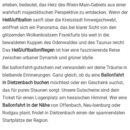
erleben, bedeutet, das Herz des Rhein-Main-Gebiets aus einer
2.2
Exklusivfahrt für zwei:
wahrhaft majestätischen Perspektive zu entdecken. Wenn der
Heißluftballon
sanft über die Kreisstadt hinwegschwebt,
2.3
Der Panoramakorb:
eröffnet sich ein Panorama, das bei klarer Sicht von den
glitzernden Wolkenkratzern Frankfurts bis weit in die
3.
Wichtig zu wissen: Sicherheit & Teilnahme
bewaldeten Kuppen des Odenwaldes und des Taunus reicht.
4.
Bereit für den Himmel über Dietzenbach?
Das
Heißluftballonfliegen
ist hier eine faszinierende Reise
zwischen urbaner Dynamik und grüner Idylle.
Bei ballonfahrt-gutschein.net verwandeln wir deine Träume in
bleibende Erinnerungen. Ganz gleich, ob du eine
Ballonfahrt
in Dietzenbach buchen
möchtest oder ein Geschenk suchst,
das für pures Staunen sorgt: Unsere Gutscheine sind dein
Ticket für einen Logenplatz am hessischen Himmel. Wer eine
Ballonfahrt in der Nähe
von Offenbach, Neu-Isenburg oder
Rodgau plant, findet in Dietzenbach einen der spannendsten
Startplätze der Region.