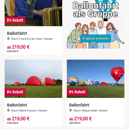
Sächsische Schweiz
Schwäbische Alb
8% Rabatt
Ballonfahrt
Raum Frankfurt am Main, Hessen
219,00 €
ab
239,00 €
8% Rabatt
8% Rabatt
Ballonfahrt
Ballonfahrt
Raum Babenhausen, Hessen
Raum Seligenstadt, Hessen
219,00 €
219,00 €
ab
ab
239,00 €
239,00 €