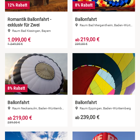
12% Rabatt
8% Rabatt
Romantik Ballonfahrt -
Ballonfahrt
exklusiv für Zwei
Raum Bad Mergentheim, Baden-Württemberg
Raum Bad Kissingen, Bayern
219,00 €
1.099,00 €
ab
1.249,00 €
239,00 €
8% Rabatt
Ballonfahrt
Ballonfahrt
Raum Neckarsulm, Baden-Württemberg
Raum Eppingen, Baden-Württemberg
239,00 €
219,00 €
ab
ab
239,00 €