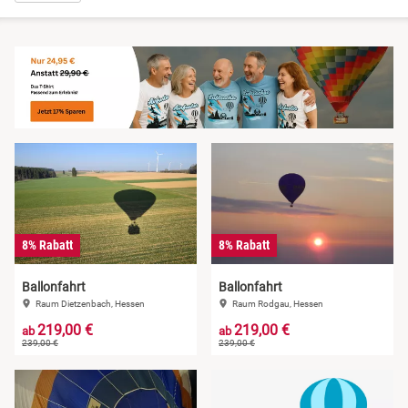
Niedersachsen
Harz
NRW
Mecklenburgische Seenplatte
Rheinland-Pfalz
Niederrhein
Saarland
Nordsee
Sachsen
Ostfriesland
8% Rabatt
8% Rabatt
Sachsen-Anhalt
Ostsee
Ballonfahrt
Ballonfahrt
Raum Dietzenbach, Hessen
Raum Rodgau, Hessen
Schleswig-Holstein
Österreich
219,00 €
219,00 €
ab
ab
239,00 €
239,00 €
Thüringen
Ruhrgebiet