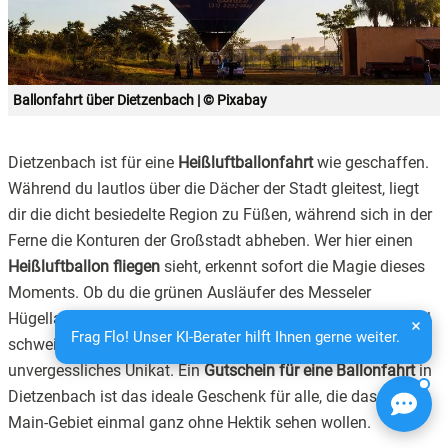
Ballonfahrt über Dietzenbach | © Pixabay
Dietzenbach ist für eine
Heißluftballonfahrt
wie geschaffen.
Während du lautlos über die Dächer der Stadt gleitest, liegt
dir die dicht besiedelte Region zu Füßen, während sich in der
Ferne die Konturen der Großstadt abheben. Wer hier einen
Heißluftballon fliegen
sieht, erkennt sofort die Magie dieses
Moments. Ob du die grünen Ausläufer des Messeler
Hügellandes passierst oder den Blick weit über das Kinzigtal
Frag Flo! Unser KI-Berater hilft Ihnen gerne weiter.
schweifen lässt – jede
Fahrt mit dem Heißluftballon
ist ein
unvergessliches Unikat. Ein
Gutschein für eine Ballonfahrt
in
Dietzenbach ist das ideale Geschenk für alle, die das Rhein-
Main-Gebiet einmal ganz ohne Hektik sehen wollen.