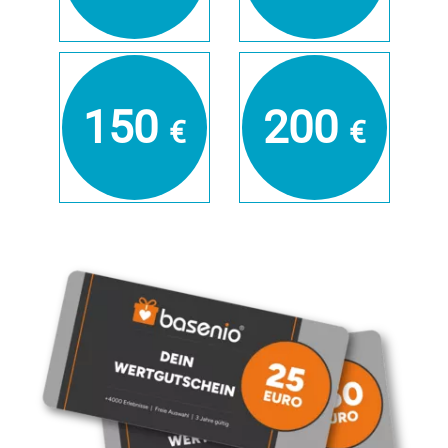
150
200
€
€