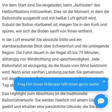
Vor dem Start sind Sie eingeladen, beim „Aufrüsten“ des
Heißluftballons mitzuwirken. Dies ist der Moment, in dem die
Ballonhülle ausgerollt und mit heißer Luft gefüllt wird.
Sobald der Ballon startbereit ist, steigen Sie in den Korb und
spüren, wie sich der Boden sanft von Ihnen entfernt.
In der Luft erwartet Sie absolute Stille und ein
atemberaubender Blick über Schweinfurt und die umliegende
Region. Die Fahrt dauert in der Regel 45 bis 75 Minuten,
abhängig von Windrichtung und -geschwindigkeit. Jede
Ballonfahrt ist einzigartig, da die Route vom Wind bestimmt
wird. Nach einer sanften Landung packen Sie gemeinsam
mit dem Team den Ballon zusammen – ein Erlebnis, das den
Frag Flo! Unser KI-Berater hilft Ihnen gerne weiter.
Tag abrundet.
Das Highlight zum Abschluss ist die traditionelle
Ballonfahrertaufe. Sie werden feierlich mit einem Glas Sekt
geehrt und erhalten eine persönliche Urkunde, die Sie an