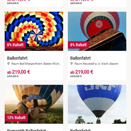
239,00 €
239,00 €
8% Rabatt
8% Rabatt
Ballonfahrt
Ballonfahrt
Raum Bad Mergentheim, Baden-Württemberg
Raum Neustadt a. d. Aisch, Bayern
219,00 €
219,00 €
ab
ab
239,00 €
239,00 €
12% Rabatt
Romantik Ballonfahrt -
Ballonfahrt