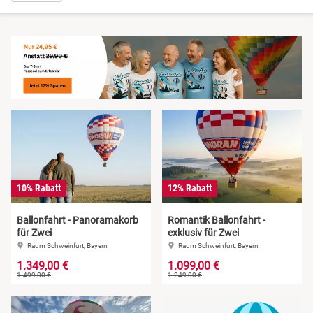
Niedersachsen
Harz
NRW
Mecklenburgische Seenplatte
Rheinland-Pfalz
Niederrhein
Saarland
Nordsee
Sachsen
Ostfriesland
10% Rabatt
12% Rabatt
Sachsen-Anhalt
Ostsee
Ballonfahrt - Panoramakorb
Romantik Ballonfahrt -
für Zwei
exklusiv für Zwei
Schleswig-Holstein
Österreich
Raum Schweinfurt, Bayern
Raum Schweinfurt, Bayern
1.349,00 €
1.099,00 €
1.499,00 €
1.249,00 €
Thüringen
Ruhrgebiet