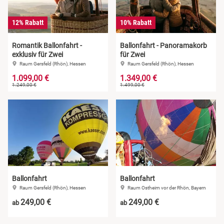
12% Rabatt
10% Rabatt
Romantik Ballonfahrt -
Ballonfahrt - Panoramakorb
exklusiv für Zwei
für Zwei
Raum Gersfeld (Rhön), Hessen
Raum Gersfeld (Rhön), Hessen
1.099,00 €
1.349,00 €
1.249,00 €
1.499,00 €
Ballonfahrt
Ballonfahrt
Raum Gersfeld (Rhön), Hessen
Raum Ostheim vor der Rhön, Bayern
249,00 €
249,00 €
ab
ab