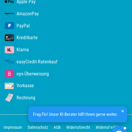
Apple Pay
Segeberg
AmazonPay
Seligenstadt
PayPal
Speyer
Kreditkarte
Stade
Klarna
easyCredit-Ratenkauf
Steinburg
eps-Überweisung
Stendal
Vorkasse
Stettiner Haff
Rechnung
Stormarn
Frag Flo! Unser KI-Berater hilft Ihnen gerne weiter.
Straubing
Impressum
Datenschutz
AGB
Widerrufsrecht
Widerruf erklären