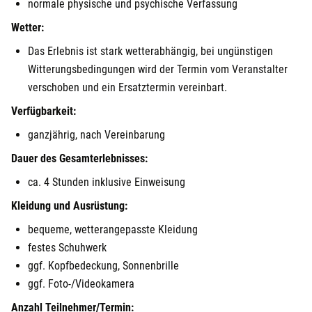
normale physische und psychische Verfassung
Görlitz
Wetter:
Das Erlebnis ist stark wetterabhängig, bei ungünstigen
Halle
Witterungsbedingungen wird der Termin vom Veranstalter
Hamburg
verschoben und ein Ersatztermin vereinbart.
Verfügbarkeit:
Hanau
ganzjährig, nach Vereinbarung
Dauer des Gesamterlebnisses:
Hannover
ca. 4 Stunden inklusive Einweisung
Haßfurt
Kleidung und Ausrüstung:
bequeme, wetterangepasste Kleidung
Heidelberg
festes Schuhwerk
Heidenheim
ggf. Kopfbedeckung, Sonnenbrille
ggf. Foto-/Videokamera
Heilbronn
Anzahl Teilnehmer/Termin: