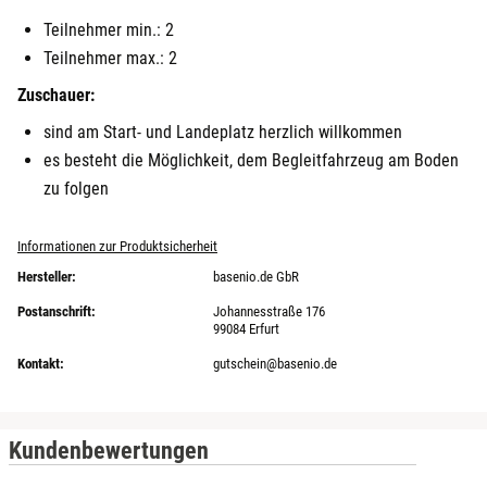
Teilnehmer min.: 2
Heldburg
Teilnehmer max.: 2
Herzogenaurach
Zuschauer:
sind am Start- und Landeplatz herzlich willkommen
Herzogtum Lauenburg
es besteht die Möglichkeit, dem Begleitfahrzeug am Boden
zu folgen
Homburg
Informationen zur Produktsicherheit
Horb am Neckar
Hersteller:
basenio.de GbR
Postanschrift:
Johannesstraße 176
Ibbenbüren
99084 Erfurt
Kontakt:
gutschein@basenio.de
Ingolstadt
Jena
Kundenbewertungen
Jerichower Land