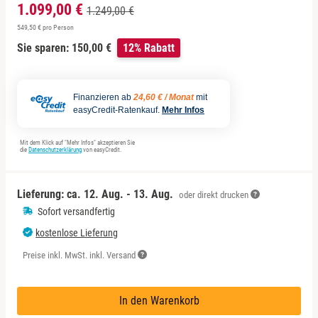
Sächsische Schweiz
Berlin
1.099,00 €
1.249,00 €
549,50 € pro Person
Schwäbische Alb
Bitterfeld
Sie sparen: 150,00 €
12% Rabatt
Blieskastel
Finanzieren ab
24,60 € / Monat
mit
easyCredit-Ratenkauf.
Mehr Infos
Bochum
Mit dem Klick auf "Mehr Infos" akzeptieren Sie
Bonn
die
Datenschutzerklärung
von easyCredit.
Bostalsee
Lieferung: ca.
12. Aug. - 13. Aug.
oder direkt drucken
Sofort versandfertig
Brandenburg an der Havel
kostenlose Lieferung
Preise inkl. MwSt. inkl. Versand
Braunschweig
Bremen
In den Warenkorb