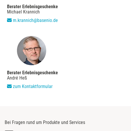
Berater Erlebnisgeschenke
Merzig
Michael Krannich
m.krannich@basenio.de
Mettingen
Moers
Märkisch-Oderland
Mönchengladbach
Berater Erlebnisgeschenke
André Heß
zum Kontaktformular
München
Münster
Nagold
Bei Fragen rund um Produkte und Services