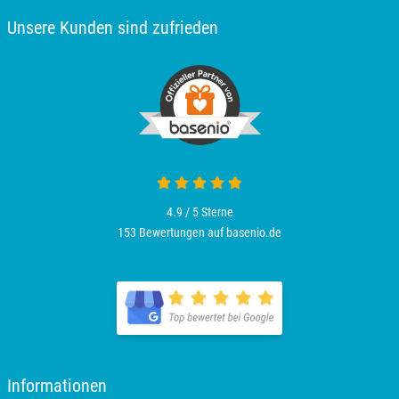
Oldenburg
Unsere Kunden sind zufrieden
Osnabrück
Ostholstein
Ostprignitz-Ruppin
4.9 von 5
Oy-Mittelberg
4.9 / 5
Sterne
153 Bewertungen auf basenio.de
Passau
öffnet in neuem Fenster
Pforzheim
Pinneberg
öffnet in neuem Fenster
Pirna
Informationen