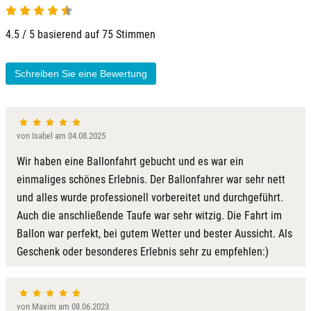
4.5 von 5
4.5 / 5 basierend auf 75 Stimmen
Kamp-Lintfort
Karlsruhe
Schreiben Sie eine Bewertung
Kassel
von Isabel am 04.08.2025
Kempten
Wir haben eine Ballonfahrt gebucht und es war ein
Kerken
einmaliges schönes Erlebnis. Der Ballonfahrer war sehr nett
und alles wurde professionell vorbereitet und durchgeführt.
Kiel
Auch die anschließende Taufe war sehr witzig. Die Fahrt im
Ballon war perfekt, bei gutem Wetter und bester Aussicht. Als
Koblenz
Geschenk oder besonderes Erlebnis sehr zu empfehlen:)
Kronach
von Maxim am 08.06.2023