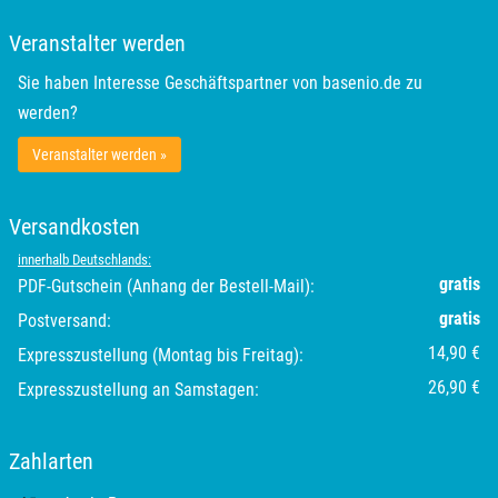
Veranstalter werden
Rottweil
Sie haben Interesse Geschäftspartner von basenio.de zu
Rügen
werden?
Veranstalter werden »
Saarbrücken
Salzgitter
Versandkosten
innerhalb Deutschlands:
Schongau
gratis
PDF-Gutschein (Anhang der Bestell-Mail):
gratis
Postversand:
Schwabach
14,90 €
Expresszustellung (Montag bis Freitag):
26,90 €
Expresszustellung an Samstagen:
Schweinfurt
Schwerin
Zahlarten