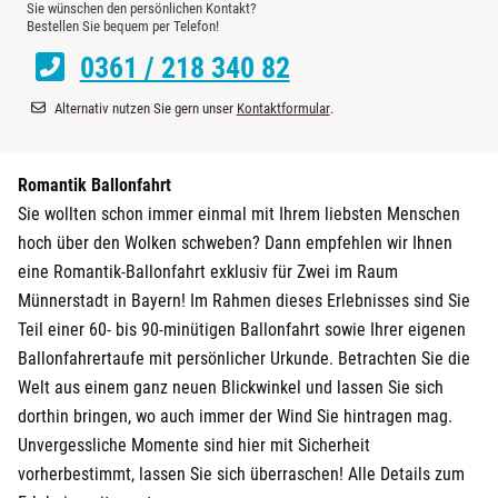
Sie wünschen den persönlichen Kontakt?
Bestellen Sie bequem per Telefon!
Darmstadt
0361 / 218 340 82
Deggendorf
Alternativ nutzen Sie gern unser
Kontaktformular
.
Dessau
Romantik Ballonfahrt
Dietzenbach
Sie wollten schon immer einmal mit Ihrem liebsten Menschen
hoch über den Wolken schweben? Dann empfehlen wir Ihnen
Dingolfing
eine Romantik-Ballonfahrt exklusiv für Zwei im Raum
Münnerstadt in Bayern! Im Rahmen dieses Erlebnisses sind Sie
Dorsten
Teil einer 60- bis 90-minütigen Ballonfahrt sowie Ihrer eigenen
Ballonfahrertaufe mit persönlicher Urkunde. Betrachten Sie die
Dortmund
Welt aus einem ganz neuen Blickwinkel und lassen Sie sich
dorthin bringen, wo auch immer der Wind Sie hintragen mag.
Dresden
Unvergessliche Momente sind hier mit Sicherheit
vorherbestimmt, lassen Sie sich überraschen! Alle Details zum
Duisburg