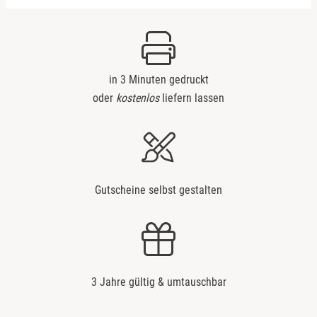
Bremervörde
Bruchköbel
in 3 Minuten gedruckt
Bruchsal
oder
kostenlos
liefern lassen
Burghausen
Calw
Gutscheine selbst gestalten
Chemnitz
Cloppenburg
Coburg
3 Jahre gültig & umtauschbar
Cottbus