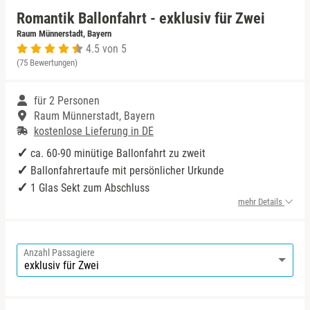
Romantik Ballonfahrt - exklusiv für Zwei
Niedersachsen
Harz
Bad Kohlgrub
Raum Münnerstadt, Bayern
4.5 von 5
(75 Bewertungen)
NRW
Mecklenburgische Seenplatte
Bad Königshofen
für 2 Personen
Rheinland-Pfalz
Niederrhein
Bad Rappenau
Raum Münnerstadt, Bayern
kostenlose Lieferung in DE
Saarland
Nordsee
Bad Rodach
ca. 60-90 minütige Ballonfahrt zu zweit
Ballonfahrertaufe mit persönlicher Urkunde
Sachsen
Ostfriesland
Baden-Baden
1 Glas Sekt zum Abschluss
mehr Details
Sachsen-Anhalt
Ostsee
Bamberg
Schleswig-Holstein
Österreich
Barnim
Anzahl Passagiere
Thüringen
Ruhrgebiet
Bautzen