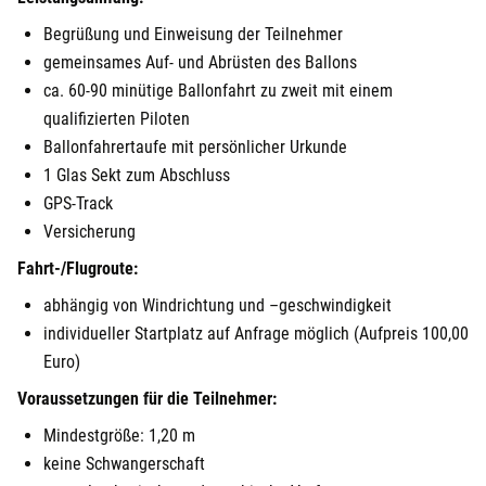
Fulda
Begrüßung und Einweisung der Teilnehmer
gemeinsames Auf- und Abrüsten des Ballons
Fürstenfeldbruck
ca. 60-90 minütige Ballonfahrt zu zweit mit einem
qualifizierten Piloten
Fürth
Ballonfahrertaufe mit persönlicher Urkunde
1 Glas Sekt zum Abschluss
Geiselwind
GPS-Track
Versicherung
Gelnhausen
Fahrt-/Flugroute:
Gera
abhängig von Windrichtung und –geschwindigkeit
individueller Startplatz auf Anfrage möglich (Aufpreis 100,00
Gersfeld
Euro)
Voraussetzungen für die Teilnehmer:
Gotha
Mindestgröße: 1,20 m
Göppingen
keine Schwangerschaft