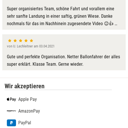
Kulmbach
Super organisiertes Team, schöne Fahrt und vorallem eine
sehr sanfte Landung in einer saftig, grünen Wiese. Danke
Köln
nochmals für das im Nachhinein zugesendete Video 😉👍 …
Landkreis Rostock
von U. Lechleitner am 03.04.2021
Landshut
Gute und perfekte Organisation. Netter Ballonfahrer der alles
Langenselbold
super erklärt. Klasse Team. Gerne wieder.
Leipzig
Wir akzeptieren
Leutkirch
Apple Pay
Ludwigslust-Parchim
AmazonPay
Löbau
PayPal