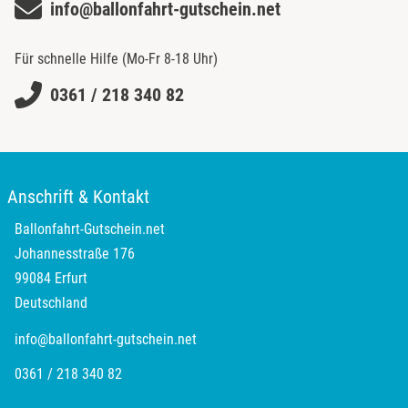
Neckarsulm
info@ballonfahrt-gutschein.net
Nesselwang
Für schnelle Hilfe (Mo-Fr 8-18 Uhr)
0361 / 218 340 82
Neumünster
Nidda
Nordwestmecklenburg
Anschrift & Kontakt
Ballonfahrt-Gutschein.net
Nürnberg
Johannesstraße 176
99084 Erfurt
Oberhavel
Deutschland
Odenwald
info@ballonfahrt-gutschein.net
0361 / 218 340 82
Oder-Spree