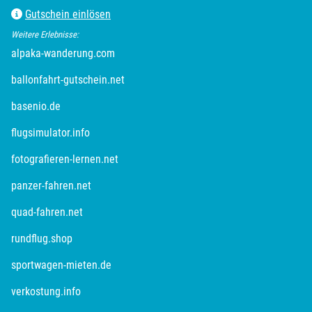
Gutschein einlösen
Plön
Weitere Erlebnisse:
öffnet in neuem Fenster
alpaka-wanderung.com
Potsdam
öffnet in neuem Fenster
ballonfahrt-gutschein.net
Potsdam-Mittelmark
öffnet in neuem Fenster
basenio.de
Prignitz
öffnet in neuem Fenster
flugsimulator.info
öffnet in neuem Fenster
fotografieren-lernen.net
Regensburg
öffnet in neuem Fenster
panzer-fahren.net
Rendsburg Eckernförde
öffnet in neuem Fenster
quad-fahren.net
Rheine
öffnet in neuem Fenster
rundflug.shop
öffnet in neuem Fenster
sportwagen-mieten.de
Rodgau
öffnet in neuem Fenster
verkostung.info
Rostock