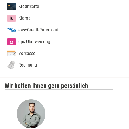
Kreditkarte
Lübeck
Klarna
Lüchow-Dannenberg
easyCredit-Ratenkauf
Lüneburg
eps-Überweisung
Magdeburg
Vorkasse
Rechnung
Main-Kinzig-Kreis
Mainz
Wir helfen Ihnen gern persönlich
Mannheim
Mecklenburgische Seenplatte
Meiningen