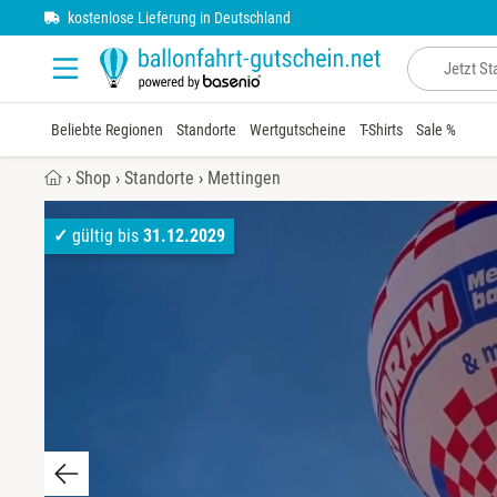
kostenlose Lieferung in Deutschland
Baden-Württemberg
Allgäu
Ablauf einer Ballonfahrt
Beliebte Regionen
Standorte
Wertgutscheine
T-Shirts
Sale %
Bayern
Alpen
Ballonfahrertaufe
›
Shop
›
Standorte
›
Mettingen
Berlin
Ammersee
✓
gültig bis
31.12.2029
Brandenburg
Bodensee
Bremen
Chiemsee
Hamburg
Eifel
Hessen
Franken
Mecklenburg-Vorpommern
Fränkische Schweiz