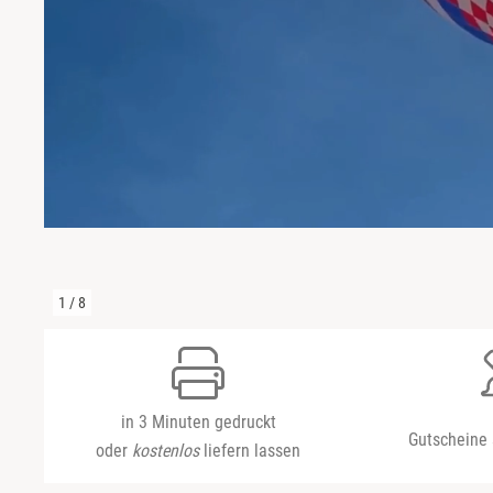
Niedersachsen
Harz
NRW
Mecklenburgische Seenplatte
Rheinland-Pfalz
Niederrhein
Saarland
Nordsee
Sachsen
Ostfriesland
1
/
8
Sachsen-Anhalt
Ostsee
Schleswig-Holstein
Österreich
in 3 Minuten gedruckt
Gutscheine 
Thüringen
Ruhrgebiet
oder
kostenlos
liefern lassen