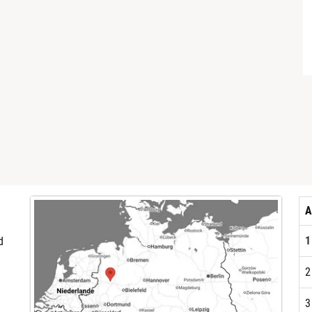
A
1
d
2
3