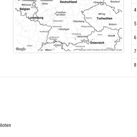
4
5
6
7
8
iloten