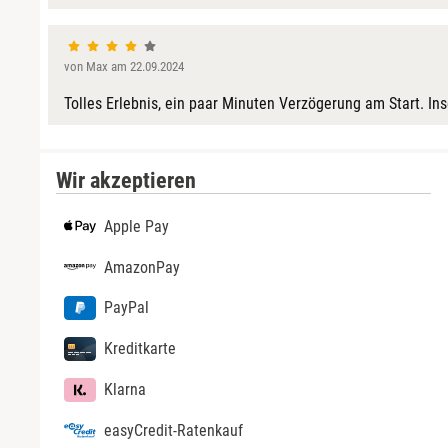
Görlitz
von Max am 22.09.2024
Halle
Tolles Erlebnis, ein paar Minuten Verzögerung am Start. I
Hamburg
Hanau
Wir akzeptieren
Apple Pay
Hannover
AmazonPay
Haßfurt
PayPal
Heidelberg
Kreditkarte
Heidenheim
Klarna
easyCredit-Ratenkauf
Heilbronn