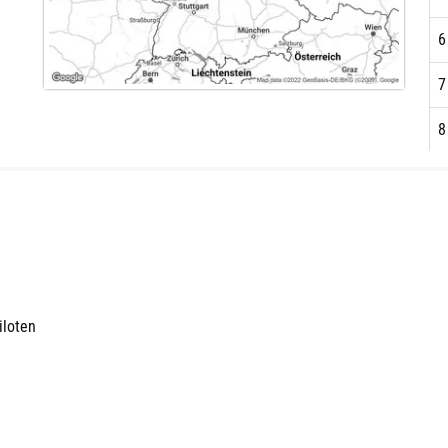
6
7
8
9
1
1
1
iloten