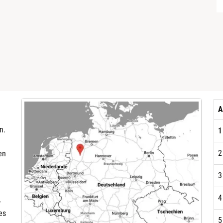
A
n.
1
m
2
en
3
4
-
es
5