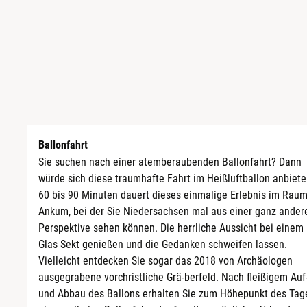
Sächsische Schweiz
Berlin
Schwäbische Alb
Bitterfeld
Blieskastel
Bochum
Bonn
Ballonfahrt
Sie suchen nach einer atemberaubenden Ballonfahrt? Dann
würde sich diese traumhafte Fahrt im Heißluftballon anbiete
Bostalsee
60 bis 90 Minuten dauert dieses einmalige Erlebnis im Rau
Ankum, bei der Sie Niedersachsen mal aus einer ganz ander
Brandenburg an der Havel
Perspektive sehen können. Die herrliche Aussicht bei einem
Glas Sekt genießen und die Gedanken schweifen lassen.
Braunschweig
Vielleicht entdecken Sie sogar das 2018 von Archäologen
ausgegrabene vorchristliche Grä-berfeld. Nach fleißigem Auf
Bremen
und Abbau des Ballons erhalten Sie zum Höhepunkt des Tag