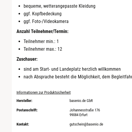
bequeme, wetterangepasste Kleidung
ggf. Kopfbedeckung
Düsseldorf
ggf. Foto-/Videokamera
Erfurt
Anzahl Teilnehmer/Termin:
Teilnehmer min.: 1
Erlangen
Teilnehmer max.: 12
Zuschauer:
Essen
sind am Start- und Landeplatz herzlich willkommen
Flensburg
nach Absprache besteht die Möglichkeit, dem Begleitfa
Frankfurt am Main
Informationen zur Produktsicherheit
Hersteller:
basenio.de GbR
Freiberg
Postanschrift:
Johannesstraße 176
99084 Erfurt
Freiburg
Kontakt:
gutschein@basenio.de