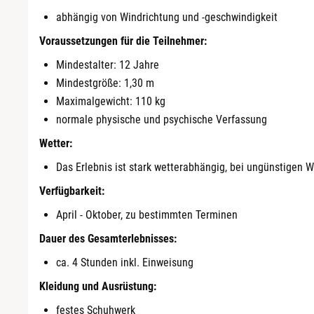
abhängig von Windrichtung und -geschwindigkeit
Darmstadt
Voraussetzungen für die Teilnehmer:
Deggendorf
Mindestalter: 12 Jahre
Mindestgröße: 1,30 m
Dessau
Maximalgewicht: 110 kg
normale physische und psychische Verfassung
Dietzenbach
Wetter:
Dingolfing
Das Erlebnis ist stark wetterabhängig, bei ungünstigen 
Verfügbarkeit:
Dorsten
April - Oktober, zu bestimmten Terminen
Dauer des Gesamterlebnisses:
Dortmund
ca. 4 Stunden inkl. Einweisung
Dresden
Kleidung und Ausrüstung:
festes Schuhwerk
Duisburg