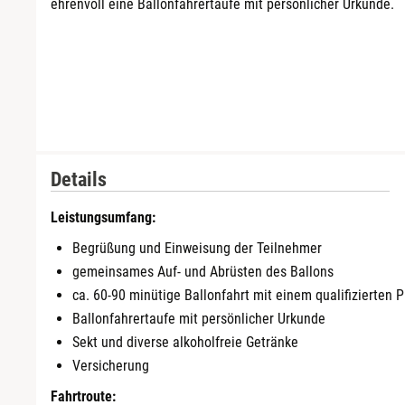
ehrenvoll eine Ballonfahrertaufe mit persönlicher Urkunde.
Bremervörde
Bruchköbel
Bruchsal
Burghausen
Details
Calw
Leistungsumfang:
Begrüßung und Einweisung der Teilnehmer
Chemnitz
gemeinsames Auf- und Abrüsten des Ballons
ca. 60-90 minütige Ballonfahrt mit einem qualifizierten P
Cloppenburg
Ballonfahrertaufe mit persönlicher Urkunde
Sekt und diverse alkoholfreie Getränke
Coburg
Versicherung
Cottbus
Fahrtroute: