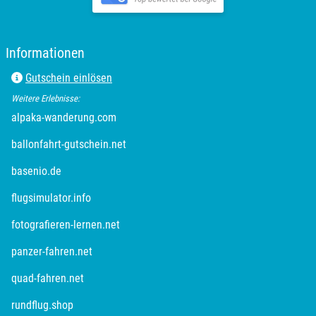
Rottweil
Informationen
Rügen
Gutschein einlösen
Weitere Erlebnisse:
Saarbrücken
alpaka-wanderung.com
Salzgitter
ballonfahrt-gutschein.net
basenio.de
Schongau
flugsimulator.info
Schwabach
fotografieren-lernen.net
Schweinfurt
panzer-fahren.net
quad-fahren.net
Schwerin
rundflug.shop