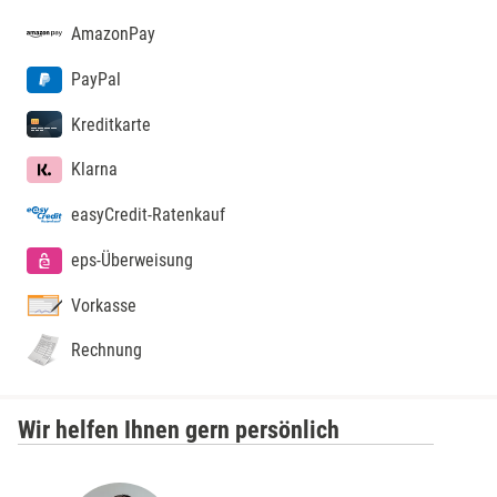
AmazonPay
Merzig
PayPal
Mettingen
Kreditkarte
Moers
Klarna
easyCredit-Ratenkauf
Märkisch-Oderland
eps-Überweisung
Mönchengladbach
Vorkasse
München
Rechnung
Münster
Wir helfen Ihnen gern persönlich
Nagold