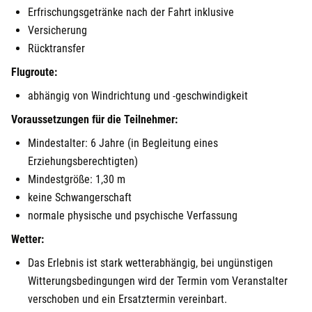
Erfrischungsgetränke nach der Fahrt inklusive
Görlitz
Versicherung
Rücktransfer
Halle
Flugroute:
Hamburg
abhängig von Windrichtung und -geschwindigkeit
Voraussetzungen für die Teilnehmer:
Hanau
Mindestalter: 6 Jahre (in Begleitung eines
Hannover
Erziehungsberechtigten)
Mindestgröße: 1,30 m
Haßfurt
keine Schwangerschaft
normale physische und psychische Verfassung
Heidelberg
Wetter:
Das Erlebnis ist stark wetterabhängig, bei ungünstigen
Heidenheim
Witterungsbedingungen wird der Termin vom Veranstalter
verschoben und ein Ersatztermin vereinbart.
Heilbronn