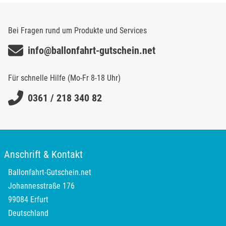
Oldenburg
Bei Fragen rund um Produkte und Services
Osnabrück
info@ballonfahrt-gutschein.net
Ostholstein
Für schnelle Hilfe (Mo-Fr 8-18 Uhr)
Ostprignitz-Ruppin
0361 / 218 340 82
Oy-Mittelberg
Passau
Anschrift & Kontakt
Pforzheim
Ballonfahrt-Gutschein.net
Johannesstraße 176
Pinneberg
99084 Erfurt
Deutschland
Pirna