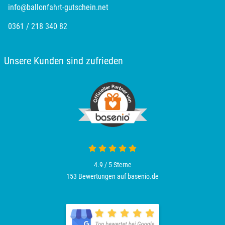
info@ballonfahrt-gutschein.net
Plön
0361 / 218 340 82
Potsdam
Unsere Kunden sind zufrieden
Potsdam-Mittelmark
Prignitz
Regensburg
Rendsburg Eckernförde
4.9 / 5
Sterne
Rheine
153 Bewertungen auf basenio.de
Rodgau
Rostock