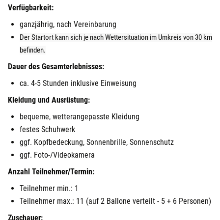
Verfügbarkeit:
Heldburg
ganzjährig, nach Vereinbarung
Der Startort kann sich je nach Wettersituation im Umkreis von 30 km
Herzogenaurach
befinden.
Dauer des Gesamterlebnisses:
Herzogtum Lauenburg
ca. 4-5 Stunden inklusive Einweisung
Homburg
Kleidung und Ausrüstung:
bequeme, wetterangepasste Kleidung
Horb am Neckar
festes Schuhwerk
ggf. Kopfbedeckung, Sonnenbrille, Sonnenschutz
Ibbenbüren
ggf. Foto-/Videokamera
Ingolstadt
Anzahl Teilnehmer/Termin:
Teilnehmer min.: 1
Jena
Teilnehmer max.: 11 (auf 2 Ballone verteilt - 5 + 6 Personen)
Zuschauer:
Jerichower Land