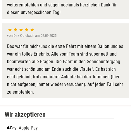
weiterempfehlen und sagen nochmals herzlichen Dank für
Lübeck
diesen unvergesslichen Tag!
Lüchow-Dannenberg
von Dirk Goldbach am 02.09.2025
Lüneburg
Das war für mich/uns die erste Fahrt mit einem Ballon und es
Magdeburg
war ein tolles Erlebnis. Alle vom Team sind super nett und
beantworten alle Fragen. Die Fahrt in den Sonnenuntergang
Main-Kinzig-Kreis
war echt schön und am Ende auch die „Taufe“. Es hat sich
echt gelohnt, trotz mehrerer Anläufe bei den Terminen (hier
Mainz
nicht aufgeben, immer wieder versuchen). Auf jeden Fall sehr
zu empfehlen.
Mannheim
Mecklenburgische Seenplatte
Wir akzeptieren
Meiningen
Apple Pay