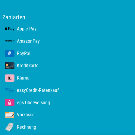
Stuttgart
Zahlarten
Sulz am Neckar
Apple Pay
Tannheimer Tal
AmazonPay
Tegernsee
PayPal
Kreditkarte
Teltow-Fläming
Klarna
Trier
easyCredit-Ratenkauf
Uckermark
eps-Überweisung
Uelzen
Vorkasse
Rechnung
Ulm