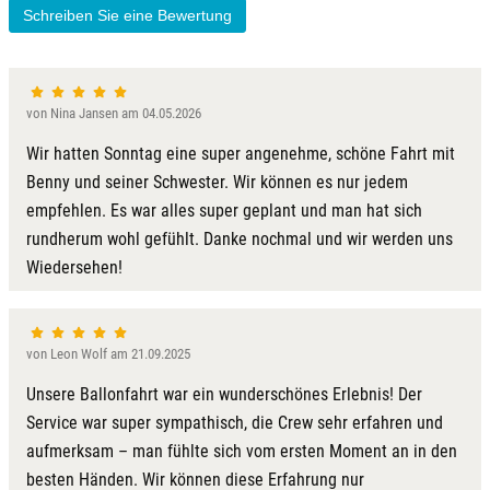
Kulmbach
Schreiben Sie eine Bewertung
Köln
von Nina Jansen am 04.05.2026
Landkreis Rostock
Wir hatten Sonntag eine super angenehme, schöne Fahrt mit
Landshut
Benny und seiner Schwester. Wir können es nur jedem
empfehlen. Es war alles super geplant und man hat sich
Langenselbold
rundherum wohl gefühlt. Danke nochmal und wir werden uns
Wiedersehen!
Leipzig
Leutkirch
von Leon Wolf am 21.09.2025
Unsere Ballonfahrt war ein wunderschönes Erlebnis! Der
Ludwigslust-Parchim
Service war super sympathisch, die Crew sehr erfahren und
aufmerksam – man fühlte sich vom ersten Moment an in den
Löbau
besten Händen. Wir können diese Erfahrung nur