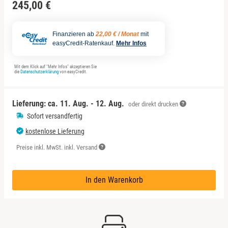
Sächsische Schweiz
Berlin
245,00 €
Schwäbische Alb
Bitterfeld
Finanzieren ab
22,00 € / Monat
mit
easyCredit-Ratenkauf.
Mehr Infos
Blieskastel
Mit dem Klick auf "Mehr Infos" akzeptieren Sie
die
Datenschutzerklärung
von easyCredit.
Bochum
Lieferung: ca.
11. Aug. - 12. Aug.
oder direkt drucken
Bonn
Sofort versandfertig
kostenlose Lieferung
Bostalsee
Preise inkl. MwSt. inkl. Versand
Brandenburg an der Havel
In den Warenkorb
Braunschweig
Bremen