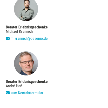
Neckarsulm
Nesselwang
Neumünster
Berater Erlebnisgeschenke
Michael Krannich
Nidda
m.krannich@basenio.de
Nordwestmecklenburg
Nürnberg
Oberhavel
Berater Erlebnisgeschenke
André Heß
Odenwald
zum Kontaktformular
Oder-Spree