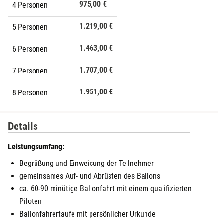
975,00 €
Fulda
4 Personen
1.219,00 €
5 Personen
Fürstenfeldbruck
1.463,00 €
6 Personen
Fürth
1.707,00 €
7 Personen
Geiselwind
1.951,00 €
8 Personen
Gelnhausen
2.195,00 €
9 Personen
Details
Gera
2.439,00 €
10 Personen
Leistungsumfang:
Gersfeld
2.683,00 €
11 Personen
Begrüßung und Einweisung der Teilnehmer
gemeinsames Auf- und Abrüsten des Ballons
Gotha
ca. 60-90 minütige Ballonfahrt mit einem qualifizierten
Piloten
Göppingen
Ballonfahrertaufe mit persönlicher Urkunde