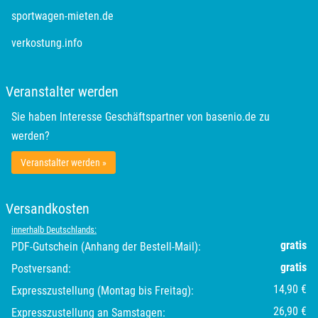
Segeberg
sportwagen-mieten.de
Seligenstadt
verkostung.info
Speyer
Veranstalter werden
Stade
Sie haben Interesse Geschäftspartner von basenio.de zu
werden?
Steinburg
Veranstalter werden »
Stendal
Versandkosten
Stettiner Haff
innerhalb Deutschlands:
gratis
PDF-Gutschein (Anhang der Bestell-Mail):
Stormarn
gratis
Postversand:
14,90 €
Expresszustellung (Montag bis Freitag):
Straubing
26,90 €
Expresszustellung an Samstagen: