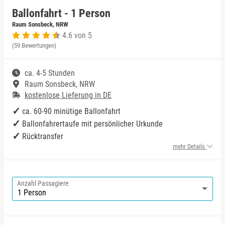
Ballonfahrt - 1 Person
Niedersachsen
Harz
Bad Kohlgrub
Raum Sonsbeck, NRW
4.6 von 5
(59 Bewertungen)
NRW
Mecklenburgische Seenplatte
Bad Königshofen
ca. 4-5 Stunden
Rheinland-Pfalz
Niederrhein
Bad Rappenau
Raum Sonsbeck, NRW
kostenlose Lieferung in DE
Saarland
Nordsee
Bad Rodach
ca. 60-90 minütige Ballonfahrt
Ballonfahrertaufe mit persönlicher Urkunde
Sachsen
Ostfriesland
Baden-Baden
Rücktransfer
mehr Details
Sachsen-Anhalt
Ostsee
Bamberg
Schleswig-Holstein
Österreich
Barnim
Anzahl Passagiere
Thüringen
Ruhrgebiet
Bautzen