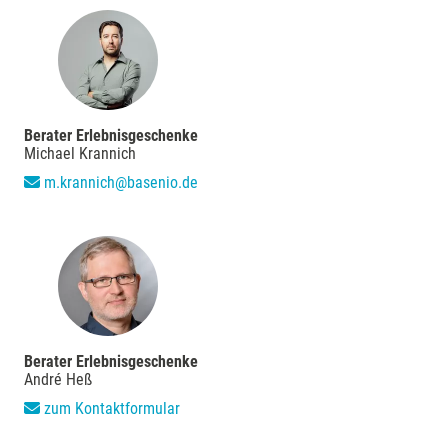
Kulmbach
Köln
Landkreis Rostock
Berater Erlebnisgeschenke
Michael Krannich
Landshut
m.krannich@basenio.de
Langenselbold
Leipzig
Leutkirch
Berater Erlebnisgeschenke
Ludwigslust-Parchim
André Heß
zum Kontaktformular
Löbau