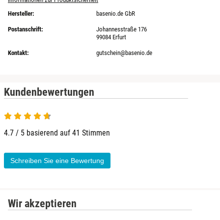
Hersteller:
basenio.de GbR
Heldburg
Postanschrift:
Johannesstraße 176
99084 Erfurt
Herzogenaurach
Kontakt:
gutschein@basenio.de
Herzogtum Lauenburg
Kundenbewertungen
Homburg
Horb am Neckar
4.7 / 5 basierend auf 41 Stimmen
Ibbenbüren
Schreiben Sie eine Bewertung
Ingolstadt
Jena
Wir akzeptieren
Jerichower Land