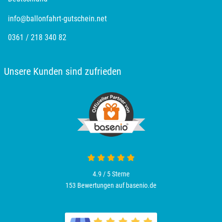
info@ballonfahrt-gutschein.net
Merzig
0361 / 218 340 82
Mettingen
Unsere Kunden sind zufrieden
Moers
Märkisch-Oderland
Mönchengladbach
München
Münster
4.9 / 5
Sterne
153 Bewertungen auf basenio.de
Nagold