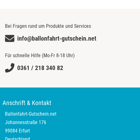
Lübeck
Lüchow-Dannenberg
Bei Fragen rund um Produkte und Services
info@ballonfahrt-gutschein.net
Lüneburg
Für schnelle Hilfe (Mo-Fr 8-18 Uhr)
Magdeburg
0361 / 218 340 82
Main-Kinzig-Kreis
Mainz
Anschrift & Kontakt
Mannheim
Ballonfahrt-Gutschein.net
Mecklenburgische Seenplatte
Johannesstraße 176
99084 Erfurt
Meiningen
Deutschland