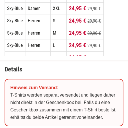
24,95 €
Sky-Blue
Damen
XXL
29,90 €
Düsseldorf
24,95 €
Sky-Blue
Herren
S
29,90 €
Erfurt
24,95 €
Sky-Blue
Herren
M
29,90 €
Erlangen
24,95 €
Sky-Blue
Herren
L
29,90 €
24,95 €
Essen
Sky-Blue
Herren
XL
29,90 €
Details
24,95 €
Sky-Blue
Herren
XXL
29,90 €
Flensburg
24,95 €
Weiß
Damen
S
29,90 €
Frankfurt am Main
Hinweis zum Versand:
24,95 €
Weiß
Damen
M
29,90 €
T-Shirts werden separat versendet und liegen daher
Freiberg
nicht direkt in der Geschenkbox bei. Falls du eine
24,95 €
Weiß
Damen
L
29,90 €
Geschenkbox zusammen mit einem T-Shirt bestellst,
Freiburg
erhältst du beide Artikel getrennt voneinander.
24,95 €
Weiß
Damen
XL
29,90 €