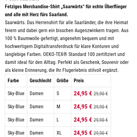
Fetziges Merchandise-Shirt „Saarwärts“ für echte Überflieger
Darmstadt
und alle mit Herz fürs Saarland.
Saarwärts. Das Herrenshirt für alle Saarländer, die ihre Heimat
Deggendorf
feiern und dabei gern ein bisschen Augenzwinkern tragen. Aus
100 % Baumwolle gefertigt, angenehm bequem und mit
Dessau
hochwertigem Digitaltransferdruck für klare Konturen und
langlebige Farben. OEKO-TEX® Standard 100 zertifiziert und
Dietzenbach
damit ideal für den Alltag. Perfekt als Geschenk, Souvenir oder
als kleine Erinnerung, die Ihr Flugerlebnis stilvoll ergänzt.
Dingolfing
Farbe
Geschlecht
Größe
Preis
Dorsten
24,95 €
Sky-Blue
Damen
S
29,90 €
Dortmund
24,95 €
Sky-Blue
Damen
M
29,90 €
24,95 €
Sky-Blue
Damen
L
Dresden
29,90 €
24,95 €
Sky-Blue
Damen
XL
29,90 €
Duisburg