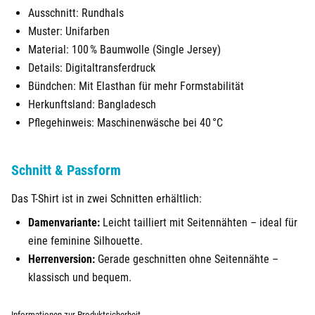
Ausschnitt: Rundhals
Görlitz
Muster: Unifarben
Material: 100 % Baumwolle (Single Jersey)
Halle
Details: Digitaltransferdruck
Bündchen: Mit Elasthan für mehr Formstabilität
Hamburg
Herkunftsland: Bangladesch
Pflegehinweis: Maschinenwäsche bei 40 °C
Hanau
Hannover
Schnitt & Passform
Haßfurt
Das T-Shirt ist in zwei Schnitten erhältlich:
Damenvariante:
Leicht tailliert mit Seitennähten – ideal für
Heidelberg
eine feminine Silhouette.
Herrenversion:
Gerade geschnitten ohne Seitennähte –
Heidenheim
klassisch und bequem.
Heilbronn
Informationen zur Produktsicherheit