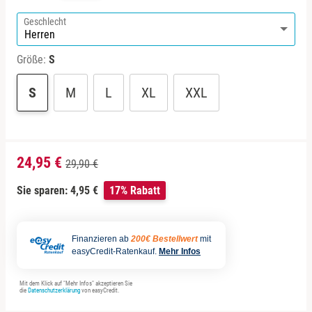
Sächsische Schweiz
Berlin
Geschlecht
Schwäbische Alb
Bitterfeld
Größe:
S
Blieskastel
S
M
L
XL
XXL
Bochum
Bonn
24,95 €
29,90 €
Bostalsee
Sie sparen: 4,95 €
17% Rabatt
Brandenburg an der Havel
Finanzieren ab
200€ Bestellwert
mit
easyCredit-Ratenkauf.
Mehr Infos
Braunschweig
Mit dem Klick auf "Mehr Infos" akzeptieren Sie
Bremen
die
Datenschutzerklärung
von easyCredit.