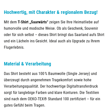
24,95 €
Fulda
Weiß
Damen
XXL
29,90 €
Hochwertig, mit Charakter & regionalem Bezug!
24,95 €
Weiß
Herren
S
29,90 €
Fürstenfeldbruck
Mit dem
T-Shirt „Saarwärts“
zeigen Sie Ihre Heimatliebe auf
24,95 €
Weiß
Herren
M
29,90 €
Fürth
humorvolle und modische Weise. Ob als Geschenk, Souvenir
24,95 €
Weiß
Herren
L
29,90 €
oder für sich selbst – dieses Shirt bringt das Saarland aufs Shirt
Geiselwind
und ein Lächeln ins Gesicht. Ideal auch als Upgrade zu Ihrem
24,95 €
Weiß
Herren
XL
29,90 €
Flugerlebnis.
Gelnhausen
24,95 €
Weiß
Herren
XXL
29,90 €
Material & Verarbeitung
Gera
Das Shirt besteht aus 100 % Baumwolle (Single Jersey) und
Gersfeld
überzeugt durch angenehmen Tragekomfort sowie hohe
Verarbeitungsqualität. Der hochwertige Digitaltransferdruck
Gotha
sorgt für langlebige Farben und klare Konturen. Die Textilien
sind nach dem OEKO-TEX® Standard 100 zertifiziert – für ein
Göppingen
gutes Gefühl beim Tragen.