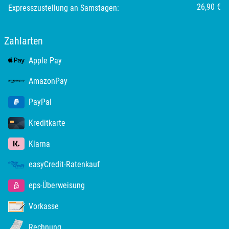
26,90 €
Expresszustellung an Samstagen:
Plön
Zahlarten
Potsdam
Apple Pay
Potsdam-Mittelmark
AmazonPay
Prignitz
PayPal
Regensburg
Kreditkarte
Klarna
Rendsburg Eckernförde
easyCredit-Ratenkauf
Rheine
eps-Überweisung
Rodgau
Vorkasse
Rostock
Rechnung