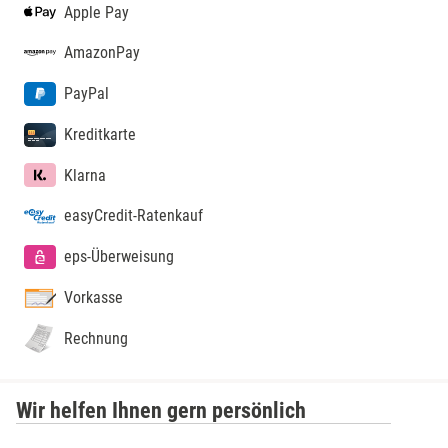
Apple Pay
Kamp-Lintfort
AmazonPay
PayPal
Karlsruhe
Kreditkarte
Kassel
Klarna
Kempten
easyCredit-Ratenkauf
Kerken
eps-Überweisung
Vorkasse
Kiel
Rechnung
Koblenz
Wir helfen Ihnen gern persönlich
Kronach