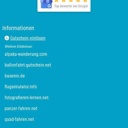
Neckarsulm
Nesselwang
Informationen
Neumünster
Gutschein einlösen
Nidda
Weitere Erlebnisse:
alpaka-wanderung.com
Nordwestmecklenburg
ballonfahrt-gutschein.net
Nürnberg
basenio.de
flugsimulator.info
Oberhavel
fotografieren-lernen.net
Odenwald
panzer-fahren.net
Oder-Spree
quad-fahren.net