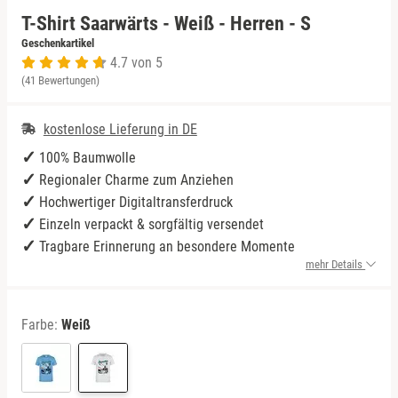
T-Shirt Saarwärts - Weiß - Herren - S
Niedersachsen
Harz
Bad Kohlgrub
Geschenkartikel
4.7 von 5
(41 Bewertungen)
NRW
Mecklenburgische Seenplatte
Bad Königshofen
kostenlose Lieferung in DE
Rheinland-Pfalz
Niederrhein
Bad Rappenau
100% Baumwolle
Saarland
Nordsee
Bad Rodach
Regionaler Charme zum Anziehen
Hochwertiger Digitaltransferdruck
Sachsen
Ostfriesland
Baden-Baden
Einzeln verpackt & sorgfältig versendet
Tragbare Erinnerung an besondere Momente
mehr Details
Sachsen-Anhalt
Ostsee
Bamberg
Schleswig-Holstein
Österreich
Barnim
Farbe:
Weiß
Thüringen
Ruhrgebiet
Bautzen