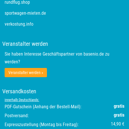
rundflug.shop
Oldenburg
sportwagen-mieten.de
Osnabrück
verkostung.info
Ostholstein
Veranstalter werden
Ostprignitz-Ruppin
Sie haben Interesse Geschäftspartner von basenio.de zu
werden?
Oy-Mittelberg
Veranstalter werden »
Passau
Versandkosten
Pforzheim
innerhalb Deutschlands:
gratis
PDF-Gutschein (Anhang der Bestell-Mail):
Pinneberg
gratis
Postversand:
Pirna
14,90 €
Expresszustellung (Montag bis Freitag):