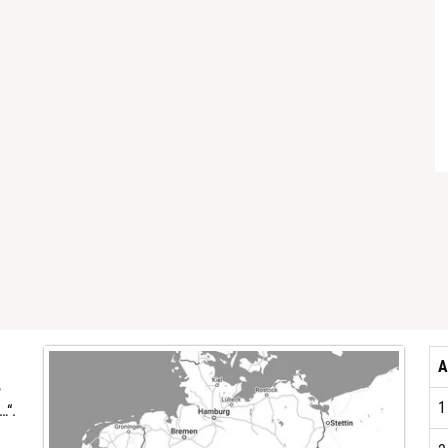
A
,
1
…“.