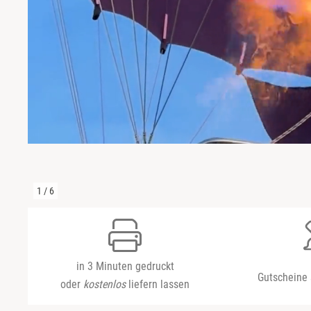
Niedersachsen
Harz
NRW
Mecklenburgische Seenplatte
Rheinland-Pfalz
Niederrhein
Saarland
Nordsee
Sachsen
Ostfriesland
1
/
6
Sachsen-Anhalt
Ostsee
Schleswig-Holstein
Österreich
in 3 Minuten gedruckt
Gutscheine 
Thüringen
Ruhrgebiet
oder
kostenlos
liefern lassen