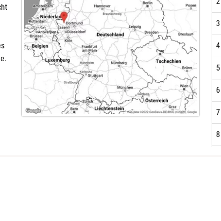
2
cht
3
es
4
ie.
5
6
7
8
9
1
1