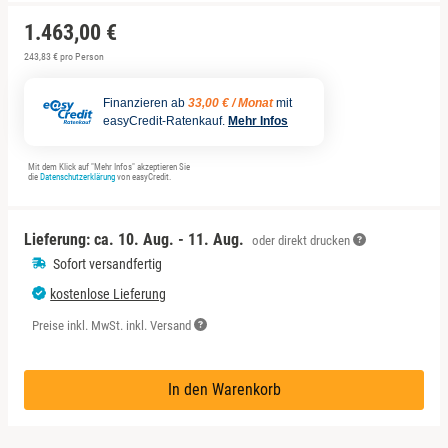
Sächsische Schweiz
1.463,00 €
Schwäbische Alb
243,83 € pro Person
Finanzieren ab
33,00 € / Monat
mit
easyCredit-Ratenkauf.
Mehr Infos
Mit dem Klick auf "Mehr Infos" akzeptieren Sie
die
Datenschutzerklärung
von easyCredit.
Lieferung: ca.
10. Aug. - 11. Aug.
oder direkt drucken
Sofort versandfertig
kostenlose Lieferung
Preise inkl. MwSt. inkl. Versand
In den Warenkorb