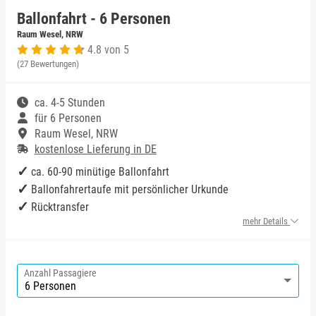
Ballonfahrt - 6 Personen
Niedersachsen
Harz
Raum Wesel, NRW
4.8 von 5
(27 Bewertungen)
NRW
Mecklenburgische Seenplatte
ca. 4-5 Stunden
Rheinland-Pfalz
Niederrhein
für 6 Personen
Raum Wesel, NRW
Saarland
Nordsee
kostenlose Lieferung in DE
ca. 60-90 minütige Ballonfahrt
Sachsen
Ostfriesland
Ballonfahrertaufe mit persönlicher Urkunde
Rücktransfer
Sachsen-Anhalt
Ostsee
mehr Details
Schleswig-Holstein
Österreich
Anzahl Passagiere
Thüringen
Ruhrgebiet