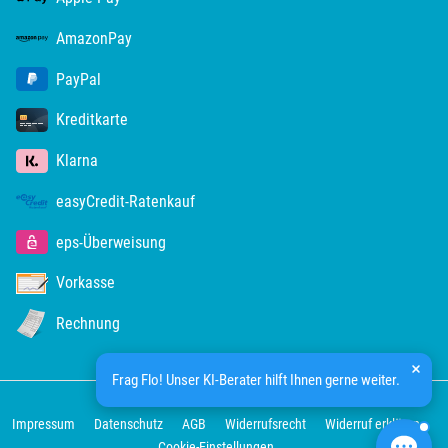
AmazonPay
PayPal
Kreditkarte
Klarna
easyCredit-Ratenkauf
eps-Überweisung
Vorkasse
Rechnung
Frag Flo! Unser KI-Berater hilft Ihnen gerne weiter.
Impressum
Datenschutz
AGB
Widerrufsrecht
Widerruf erklären
Cookie-Einstellungen