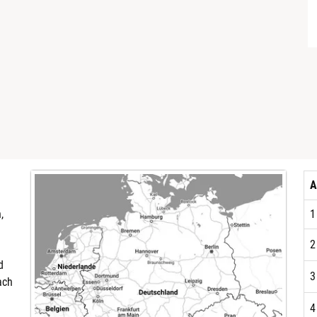
A
,
1
2
n
d
3
ach
4