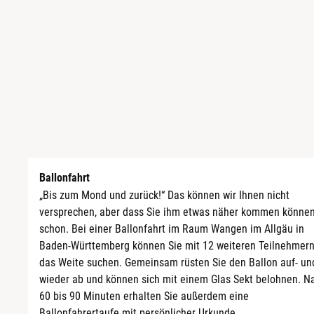
Berlin
Bitterfeld
Blieskastel
Bochum
Bonn
Ballonfahrt
Bostalsee
„Bis zum Mond und zurück!“ Das können wir Ihnen nicht
versprechen, aber dass Sie ihm etwas näher kommen können
Brandenburg an der Havel
schon. Bei einer Ballonfahrt im Raum Wangen im Allgäu in
Baden-Württemberg können Sie mit 12 weiteren Teilnehmer
Braunschweig
das Weite suchen. Gemeinsam rüsten Sie den Ballon auf- un
wieder ab und können sich mit einem Glas Sekt belohnen. N
Bremen
60 bis 90 Minuten erhalten Sie außerdem eine
Ballonfahrertaufe mit persönlicher Urkunde.