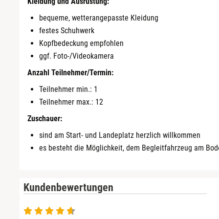
Kleidung und Ausrüstung:
bequeme, wetterangepasste Kleidung
Düsseldorf
festes Schuhwerk
Kopfbedeckung empfohlen
Erfurt
ggf. Foto-/Videokamera
Anzahl Teilnehmer/Termin:
Erlangen
Teilnehmer min.: 1
Essen
Teilnehmer max.: 12
Zuschauer:
Flensburg
sind am Start- und Landeplatz herzlich willkommen
es besteht die Möglichkeit, dem Begleitfahrzeug am Bod
Frankfurt am Main
Freiberg
Kundenbewertungen
Freiburg