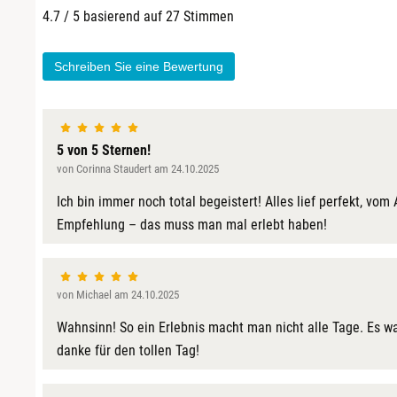
Fulda
4.7 / 5 basierend auf 27 Stimmen
Fürstenfeldbruck
Schreiben Sie eine Bewertung
Fürth
Geiselwind
5 von 5 Sternen!
von Corinna Staudert am 24.10.2025
Gelnhausen
Ich bin immer noch total begeistert! Alles lief perfekt, vo
Empfehlung – das muss man mal erlebt haben!
Gera
Gersfeld
von Michael am 24.10.2025
Gotha
Wahnsinn! So ein Erlebnis macht man nicht alle Tage. Es wa
danke für den tollen Tag!
Göppingen