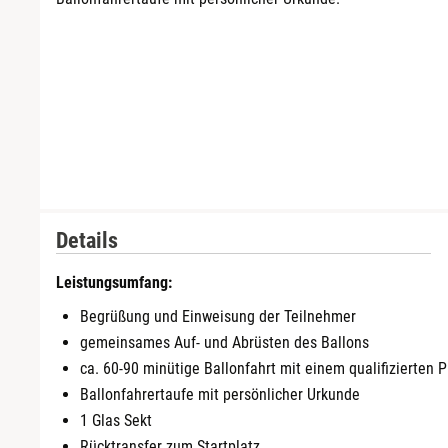
Bremervörde
Bruchköbel
Bruchsal
Burghausen
Calw
Details
Chemnitz
Leistungsumfang:
Begrüßung und Einweisung der Teilnehmer
Cloppenburg
gemeinsames Auf- und Abrüsten des Ballons
ca. 60-90 minütige Ballonfahrt mit einem qualifizierten P
Coburg
Ballonfahrertaufe mit persönlicher Urkunde
1 Glas Sekt
Cottbus
Rücktransfer zum Startplatz