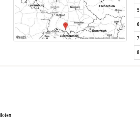
5
6
7
8
9
1
1
1
iloten