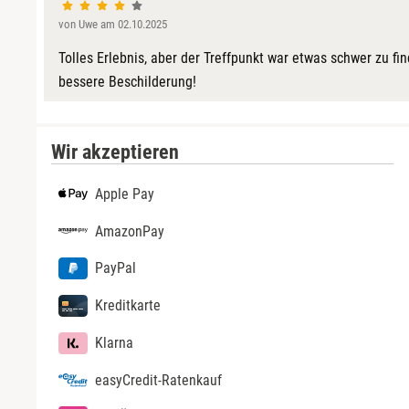
Görlitz
von Uwe am 02.10.2025
Tolles Erlebnis, aber der Treffpunkt war etwas schwer zu fi
Halle
bessere Beschilderung!
Hamburg
Wir akzeptieren
Hanau
Apple Pay
Hannover
AmazonPay
Haßfurt
PayPal
Heidelberg
Kreditkarte
Klarna
Heidenheim
easyCredit-Ratenkauf
Heilbronn