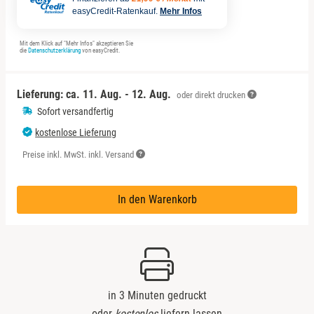
Berlin
easyCredit-Ratenkauf.
Mehr Infos
Bitterfeld
Mit dem Klick auf "Mehr Infos" akzeptieren Sie
die
Datenschutzerklärung
von easyCredit.
Blieskastel
Lieferung: ca.
11. Aug. - 12. Aug.
oder direkt drucken
Bochum
Sofort versandfertig
kostenlose Lieferung
Bonn
Preise inkl. MwSt. inkl. Versand
Bostalsee
In den Warenkorb
Brandenburg an der Havel
Braunschweig
Bremen
in 3 Minuten gedruckt
oder
kostenlos
liefern lassen