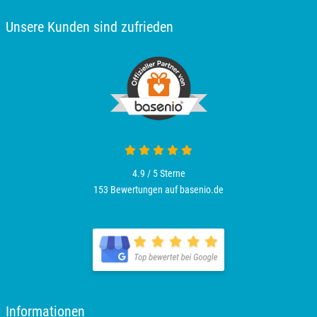
Oldenburg
Unsere Kunden sind zufrieden
Osnabrück
Ostholstein
Ostprignitz-Ruppin
Oy-Mittelberg
4.9 / 5
Sterne
153 Bewertungen auf basenio.de
Passau
Pforzheim
Pinneberg
Pirna
Informationen