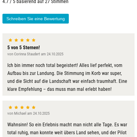
4.7 / 5 basierend auf 27 Stimmen
Kamp-Lintfort
Schreiben Sie eine Bewertung
Karlsruhe
Kassel
5 von 5 Sternen!
von Corinna Staudert am 24.10.2025
Kempten
Ich bin immer noch total begeistert! Alles lief perfekt, vom
Aufbau bis zur Landung. Die Stimmung im Korb war super,
Kerken
und die Sicht auf die Landschaft war einfach traumhaft. Eine
klare Empfehlung – das muss man mal erlebt haben!
Kiel
Koblenz
von Michael am 24.10.2025
Wahnsinn! So ein Erlebnis macht man nicht alle Tage. Es war
Kronach
total ruhig, man konnte weit übers Land sehen, und der Pilot