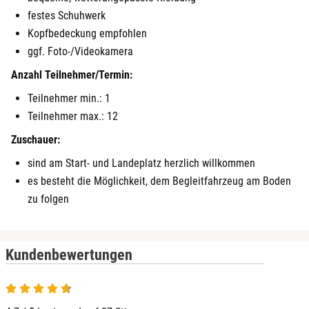
festes Schuhwerk
Heldburg
Kopfbedeckung empfohlen
ggf. Foto-/Videokamera
Herzogenaurach
Anzahl Teilnehmer/Termin:
Herzogtum Lauenburg
Teilnehmer min.: 1
Teilnehmer max.: 12
Homburg
Zuschauer:
sind am Start- und Landeplatz herzlich willkommen
Horb am Neckar
es besteht die Möglichkeit, dem Begleitfahrzeug am Boden
zu folgen
Ibbenbüren
Ingolstadt
Kundenbewertungen
Jena
Jerichower Land