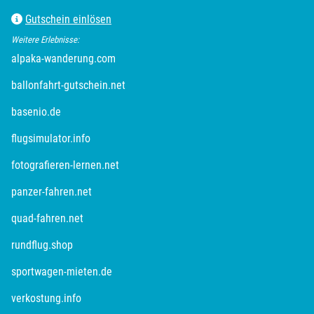
Gutschein einlösen
Plön
Weitere Erlebnisse:
Potsdam
alpaka-wanderung.com
ballonfahrt-gutschein.net
Potsdam-Mittelmark
basenio.de
Prignitz
flugsimulator.info
Regensburg
fotografieren-lernen.net
panzer-fahren.net
Rendsburg Eckernförde
quad-fahren.net
Rheine
rundflug.shop
sportwagen-mieten.de
Rodgau
verkostung.info
Rostock