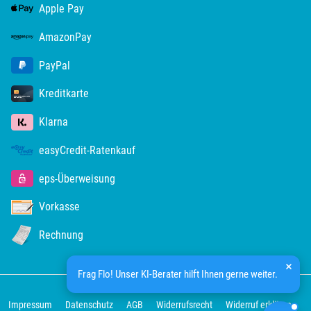
Segeberg
Apple Pay
AmazonPay
Seligenstadt
PayPal
Speyer
Kreditkarte
Stade
Klarna
Steinburg
easyCredit-Ratenkauf
eps-Überweisung
Stendal
Vorkasse
Stettiner Haff
Rechnung
Stormarn
Frag Flo! Unser KI-Berater hilft Ihnen gerne weiter.
Straubing
Impressum
Datenschutz
AGB
Widerrufsrecht
Widerruf erklären