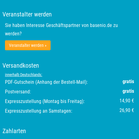
Rottweil
Veranstalter werden
Sie haben Interesse Geschäftspartner von basenio.de zu
Rügen
werden?
Saarbrücken
Veranstalter werden »
Salzgitter
Versandkosten
innerhalb Deutschlands:
Schongau
gratis
PDF-Gutschein (Anhang der Bestell-Mail):
gratis
Postversand:
Schwabach
14,90 €
Expresszustellung (Montag bis Freitag):
Schweinfurt
26,90 €
Expresszustellung an Samstagen:
Schwerin
Zahlarten