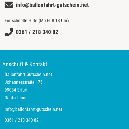
Neckarsulm
info@ballonfahrt-gutschein.net
Nesselwang
Für schnelle Hilfe (Mo-Fr 8-18 Uhr)
Neumünster
0361 / 218 340 82
Nidda
Nordwestmecklenburg
Anschrift & Kontakt
Nürnberg
Ballonfahrt-Gutschein.net
Johannesstraße 176
Oberhavel
99084 Erfurt
Deutschland
Odenwald
info@ballonfahrt-gutschein.net
Oder-Spree
0361 / 218 340 82