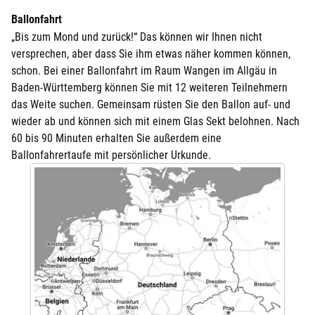
Ballonfahrt
Darmstadt
„Bis zum Mond und zurück!“ Das können wir Ihnen nicht
versprechen, aber dass Sie ihm etwas näher kommen können,
Deggendorf
schon. Bei einer Ballonfahrt im Raum Wangen im Allgäu in
Baden-Württemberg können Sie mit 12 weiteren Teilnehmern
Dessau
das Weite suchen. Gemeinsam rüsten Sie den Ballon auf- und
wieder ab und können sich mit einem Glas Sekt belohnen. Nach
Dietzenbach
60 bis 90 Minuten erhalten Sie außerdem eine
Ballonfahrertaufe mit persönlicher Urkunde.
Dingolfing
Dorsten
Dortmund
Dresden
Duisburg