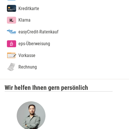
Lübeck
Kreditkarte
Klarna
Lüchow-Dannenberg
easyCredit-Ratenkauf
Lüneburg
eps-Überweisung
Magdeburg
Vorkasse
Main-Kinzig-Kreis
Rechnung
Mainz
Wir helfen Ihnen gern persönlich
Mannheim
Mecklenburgische Seenplatte
Meiningen