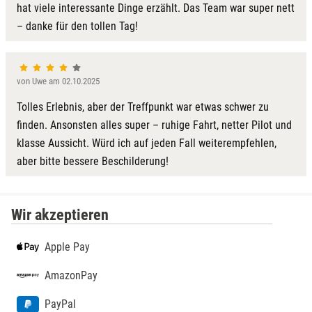
hat viele interessante Dinge erzählt. Das Team war super nett
Kulmbach
– danke für den tollen Tag!
Köln
Landkreis Rostock
von Uwe am 02.10.2025
Tolles Erlebnis, aber der Treffpunkt war etwas schwer zu
Landshut
finden. Ansonsten alles super – ruhige Fahrt, netter Pilot und
klasse Aussicht. Würd ich auf jeden Fall weiterempfehlen,
Langenselbold
aber bitte bessere Beschilderung!
Leipzig
Wir akzeptieren
Leutkirch
Apple Pay
Ludwigslust-Parchim
AmazonPay
Löbau
PayPal