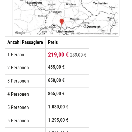
Düsseldorf
Erfurt
Anzahl Passagiere
Preis
Erlangen
219,00 €
1 Person
239,00 €
Essen
435,00 €
2 Personen
Flensburg
650,00 €
3 Personen
Frankfurt am Main
865,00 €
4 Personen
Freiberg
1.080,00 €
5 Personen
Freiburg
1.295,00 €
6 Personen