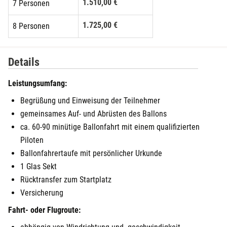
1.510,00 €
7 Personen
Fulda
1.725,00 €
8 Personen
Fürstenfeldbruck
1.940,00 €
9 Personen
Fürth
Details
2.155,00 €
10 Personen
Geiselwind
Leistungsumfang:
2.370,00 €
11 Personen
Begrüßung und Einweisung der Teilnehmer
Gelnhausen
gemeinsames Auf- und Abrüsten des Ballons
2.585,00 €
12 Personen
ca. 60-90 minütige Ballonfahrt mit einem qualifizierten
Gera
Piloten
Ballonfahrertaufe mit persönlicher Urkunde
Gersfeld
1 Glas Sekt
Rücktransfer zum Startplatz
Gotha
Versicherung
Fahrt- oder Flugroute:
Göppingen