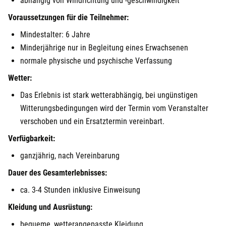
abhängig von Windrichtung und -geschwindigkeit
Görlitz
Voraussetzungen für die Teilnehmer:
Mindestalter: 6 Jahre
Halle
Minderjährige nur in Begleitung eines Erwachsenen
normale physische und psychische Verfassung
Hamburg
Wetter:
Hanau
Das Erlebnis ist stark wetterabhängig, bei ungünstigen
Witterungsbedingungen wird der Termin vom Veranstalter
Hannover
verschoben und ein Ersatztermin vereinbart.
Verfügbarkeit:
Haßfurt
ganzjährig, nach Vereinbarung
Heidelberg
Dauer des Gesamterlebnisses:
ca. 3-4 Stunden inklusive Einweisung
Heidenheim
Kleidung und Ausrüstung:
Heilbronn
bequeme, wetterangepasste Kleidung