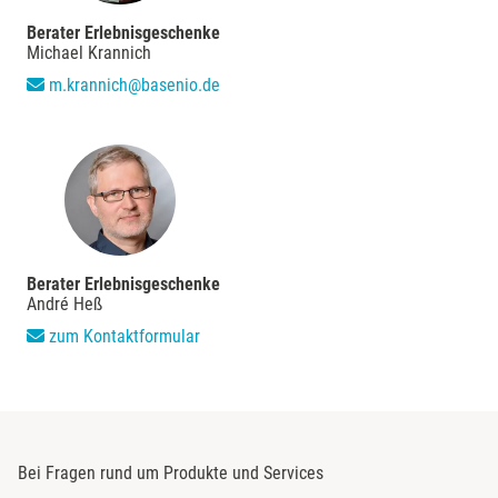
Berater Erlebnisgeschenke
Merzig
Michael Krannich
m.krannich@basenio.de
Mettingen
Moers
Märkisch-Oderland
Mönchengladbach
Berater Erlebnisgeschenke
André Heß
München
zum Kontaktformular
Münster
Nagold
Bei Fragen rund um Produkte und Services