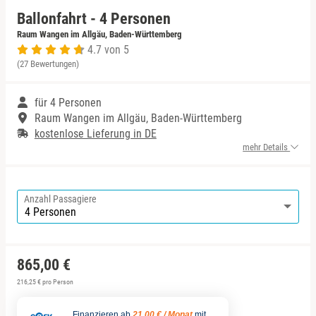
Ballonfahrt - 4 Personen
Niedersachsen
Bad Kohlgrub
Raum Wangen im Allgäu, Baden-Württemberg
4.7 von 5
(27 Bewertungen)
NRW
Bad Königshofen
für 4 Personen
Rheinland-Pfalz
Bad Rappenau
Raum Wangen im Allgäu, Baden-Württemberg
kostenlose Lieferung in DE
Saarland
Bad Rodach
mehr Details
Sachsen
Baden-Baden
Anzahl Passagiere
Sachsen-Anhalt
Bamberg
Schleswig-Holstein
Barnim
865,00 €
Thüringen
Bautzen
216,25 € pro Person
Finanzieren ab
21,00 € / Monat
mit