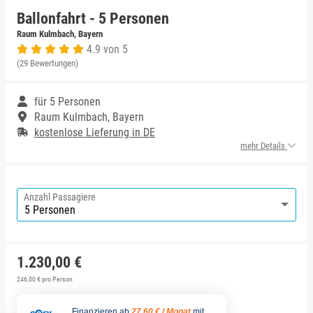
Ballonfahrt - 5 Personen
Niedersachsen
Harz
Raum Kulmbach, Bayern
4.9 von 5
(29 Bewertungen)
NRW
Mecklenburgische Seenplatte
für 5 Personen
Rheinland-Pfalz
Niederrhein
Raum Kulmbach, Bayern
kostenlose Lieferung in DE
Saarland
Nordsee
mehr Details
Sachsen
Ostfriesland
Anzahl Passagiere
Sachsen-Anhalt
Ostsee
Schleswig-Holstein
Österreich
1.230,00 €
Thüringen
Ruhrgebiet
246,00 € pro Person
Finanzieren ab
27,60 € / Monat
mit