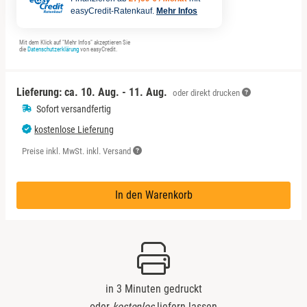
Sächsische Schweiz
easyCredit-Ratenkauf.
Mehr Infos
Schwäbische Alb
Mit dem Klick auf "Mehr Infos" akzeptieren Sie
die
Datenschutzerklärung
von easyCredit.
Lieferung: ca.
10. Aug. - 11. Aug.
oder direkt drucken
Sofort versandfertig
kostenlose Lieferung
Preise inkl. MwSt. inkl. Versand
In den Warenkorb
in 3 Minuten gedruckt
oder
kostenlos
liefern lassen