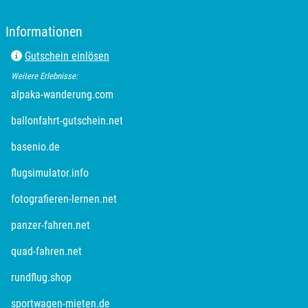
Informationen
Gutschein einlösen
Weitere Erlebnisse:
öffnet in neuem Fenster
alpaka-wanderung.com
öffnet in neuem Fenster
ballonfahrt-gutschein.net
öffnet in neuem Fenster
basenio.de
öffnet in neuem Fenster
flugsimulator.info
öffnet in neuem Fenster
fotografieren-lernen.net
öffnet in neuem Fenster
panzer-fahren.net
öffnet in neuem Fenster
quad-fahren.net
öffnet in neuem Fenster
rundflug.shop
öffnet in neuem Fenster
sportwagen-mieten.de