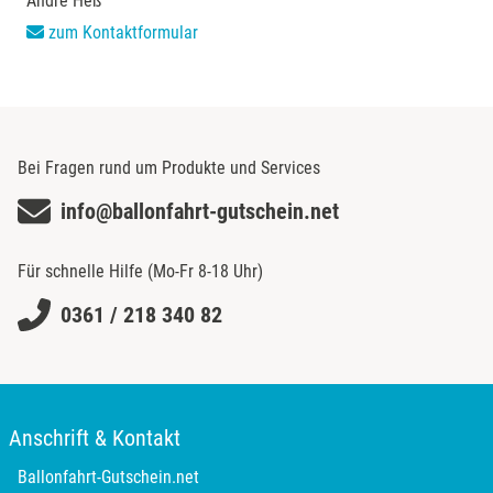
André Heß
Neckarsulm
zum Kontaktformular
Nesselwang
Neumünster
Bei Fragen rund um Produkte und Services
Nidda
info@ballonfahrt-gutschein.net
Nordwestmecklenburg
Für schnelle Hilfe (Mo-Fr 8-18 Uhr)
Nürnberg
0361 / 218 340 82
Oberhavel
Odenwald
Anschrift & Kontakt
Oder-Spree
Ballonfahrt-Gutschein.net