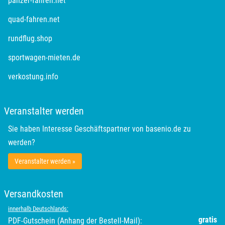
panzer-fahren.net
quad-fahren.net
Rottweil
rundflug.shop
Rügen
sportwagen-mieten.de
Saarbrücken
verkostung.info
Salzgitter
Veranstalter werden
Schongau
Sie haben Interesse Geschäftspartner von basenio.de zu
werden?
Schwabach
Veranstalter werden »
Schweinfurt
Versandkosten
Schwerin
innerhalb Deutschlands:
gratis
PDF-Gutschein (Anhang der Bestell-Mail):