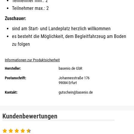
Teilnehmer min.: 2
Teilnehmer max.: 2
Heldburg
Zuschauer:
Herzogenaurach
sind am Start- und Landeplatz herzlich willkommen
es besteht die Möglichkeit, dem Begleitfahrzeug am Boden
Herzogtum Lauenburg
zu folgen
Homburg
Informationen zur Produktsicherheit
Hersteller:
basenio.de GbR
Horb am Neckar
Postanschrift:
Johannesstraße 176
99084 Erfurt
Ibbenbüren
Kontakt:
gutschein@basenio.de
Ingolstadt
Kundenbewertungen
Jena
Jerichower Land