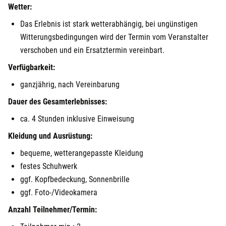
Wetter:
Görlitz
Das Erlebnis ist stark wetterabhängig, bei ungünstigen
Witterungsbedingungen wird der Termin vom Veranstalter
Halle
verschoben und ein Ersatztermin vereinbart.
Hamburg
Verfügbarkeit:
ganzjährig, nach Vereinbarung
Hanau
Dauer des Gesamterlebnisses:
Hannover
ca. 4 Stunden inklusive Einweisung
Kleidung und Ausrüstung:
Haßfurt
bequeme, wetterangepasste Kleidung
festes Schuhwerk
Heidelberg
ggf. Kopfbedeckung, Sonnenbrille
Heidenheim
ggf. Foto-/Videokamera
Anzahl Teilnehmer/Termin:
Heilbronn