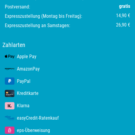
Segeberg
gratis
Postversand:
14,90 €
Expresszustellung (Montag bis Freitag):
Seligenstadt
26,90 €
Expresszustellung an Samstagen:
Speyer
Zahlarten
Stade
Apple Pay
Steinburg
AmazonPay
Stendal
PayPal
Kreditkarte
Stettiner Haff
Klarna
Stormarn
easyCredit-Ratenkauf
Straubing
eps-Überweisung