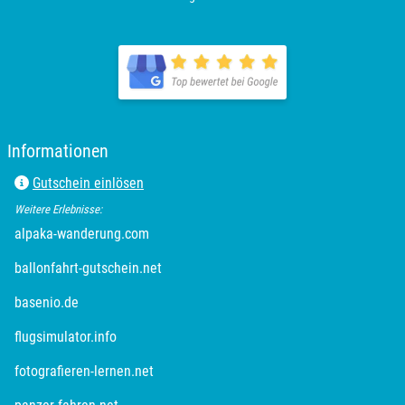
Plön
Potsdam
Potsdam-Mittelmark
Informationen
Prignitz
Gutschein einlösen
Weitere Erlebnisse:
Regensburg
alpaka-wanderung.com
Rendsburg Eckernförde
ballonfahrt-gutschein.net
basenio.de
Rheine
flugsimulator.info
Rodgau
fotografieren-lernen.net
Rostock