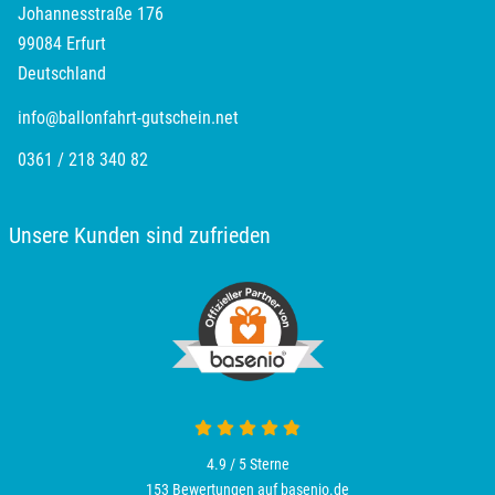
Johannesstraße 176
Oldenburg
99084 Erfurt
Deutschland
Osnabrück
info@ballonfahrt-gutschein.net
Ostholstein
0361 / 218 340 82
Ostprignitz-Ruppin
Unsere Kunden sind zufrieden
Oy-Mittelberg
Passau
Pforzheim
Pinneberg
4.9 / 5
Sterne
Pirna
153 Bewertungen auf basenio.de