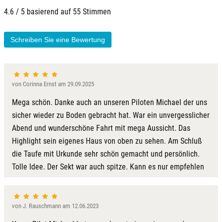
4.6 / 5 basierend auf 55 Stimmen
Kamp-Lintfort
Schreiben Sie eine Bewertung
Karlsruhe
Kassel
von Corinna Ernst am 29.09.2025
Kempten
Mega schön. Danke auch an unseren Piloten Michael der uns
sicher wieder zu Boden gebracht hat. War ein unvergesslicher
Kerken
Abend und wunderschöne Fahrt mit mega Aussicht. Das
Highlight sein eigenes Haus von oben zu sehen. Am Schluß
Kiel
die Taufe mit Urkunde sehr schön gemacht und persönlich.
Tolle Idee. Der Sekt war auch spitze. Kann es nur empfehlen
Koblenz
Kronach
von J. Rauschmann am 12.06.2023