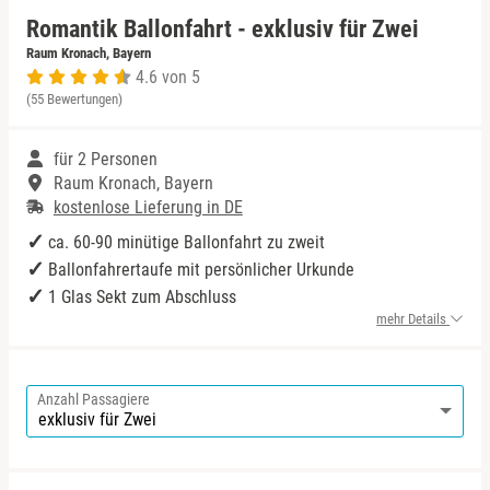
Romantik Ballonfahrt - exklusiv für Zwei
Niedersachsen
Harz
Bad Kohlgrub
Raum Kronach, Bayern
4.6 von 5
(55 Bewertungen)
NRW
Mecklenburgische Seenplatte
Bad Königshofen
für 2 Personen
Rheinland-Pfalz
Niederrhein
Bad Rappenau
Raum Kronach, Bayern
kostenlose Lieferung in DE
Saarland
Nordsee
Bad Rodach
ca. 60-90 minütige Ballonfahrt zu zweit
Ballonfahrertaufe mit persönlicher Urkunde
Sachsen
Ostfriesland
Baden-Baden
1 Glas Sekt zum Abschluss
mehr Details
Sachsen-Anhalt
Ostsee
Bamberg
Schleswig-Holstein
Österreich
Barnim
Anzahl Passagiere
Thüringen
Ruhrgebiet
Bautzen