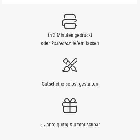
Bremervörde
Bruchköbel
in 3 Minuten gedruckt
Bruchsal
oder
kostenlos
liefern lassen
Burghausen
Calw
Gutscheine selbst gestalten
Chemnitz
Cloppenburg
Coburg
3 Jahre gültig & umtauschbar
Cottbus