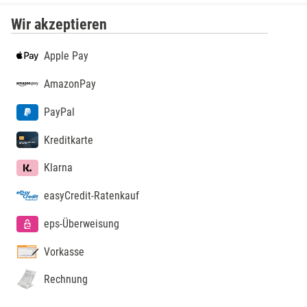
Lübeck
Wir akzeptieren
Lüchow-Dannenberg
Apple Pay
AmazonPay
Lüneburg
PayPal
Magdeburg
Kreditkarte
Main-Kinzig-Kreis
Klarna
Mainz
easyCredit-Ratenkauf
eps-Überweisung
Mannheim
Vorkasse
Mecklenburgische Seenplatte
Rechnung
Meiningen