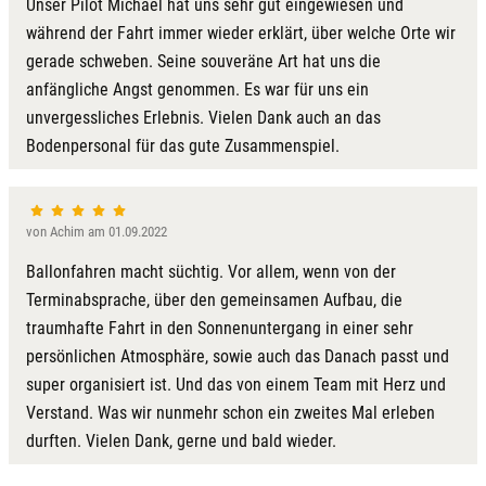
Unser Pilot Michael hat uns sehr gut eingewiesen und
Kulmbach
während der Fahrt immer wieder erklärt, über welche Orte wir
gerade schweben. Seine souveräne Art hat uns die
Köln
anfängliche Angst genommen. Es war für uns ein
unvergessliches Erlebnis. Vielen Dank auch an das
Landkreis Rostock
Bodenpersonal für das gute Zusammenspiel.
Landshut
von Achim am 01.09.2022
Langenselbold
Ballonfahren macht süchtig. Vor allem, wenn von der
Leipzig
Terminabsprache, über den gemeinsamen Aufbau, die
traumhafte Fahrt in den Sonnenuntergang in einer sehr
Leutkirch
persönlichen Atmosphäre, sowie auch das Danach passt und
super organisiert ist. Und das von einem Team mit Herz und
Ludwigslust-Parchim
Verstand. Was wir nunmehr schon ein zweites Mal erleben
durften. Vielen Dank, gerne und bald wieder.
Löbau