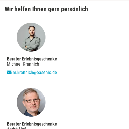
Wir helfen Ihnen gern persönlich
Merzig
Mettingen
Moers
Märkisch-Oderland
Berater Erlebnisgeschenke
Michael Krannich
Mönchengladbach
m.krannich@basenio.de
München
Münster
Nagold
Berater Erlebnisgeschenke