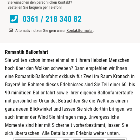
Sie wünschen den persönlichen Kontakt?
Bestellen Sie bequem per Telefon!
Darmstadt
0361 / 218 340 82
Deggendorf
Alternativ nutzen Sie gern unser
Kontaktformular
.
Dessau
Romantik Ballonfahrt
Dietzenbach
Sie wollten schon immer einmal mit Ihrem liebsten Menschen
hoch über den Wolken schweben? Dann empfehlen wir Ihnen
Dingolfing
eine Romantik-Ballonfahrt exklusiv für Zwei im Raum Kronach in
Bayern! Im Rahmen dieses Erlebnisses sind Sie Teil einer 60- bis
Dorsten
90-minütigen Ballonfahrt sowie Ihrer eigenen Ballonfahrertaufe
mit persönlicher Urkunde. Betrachten Sie die Welt aus einem
Dortmund
ganz neuen Blickwinkel und lassen Sie sich dorthin bringen, wo
auch immer der Wind Sie hintragen mag. Unvergessliche
Dresden
Momente sind hier mit Sicherheit vorherbestimmt, lassen Sie
sich überraschen! Alle Details zum Erlebnis weiter unten.
Duisburg