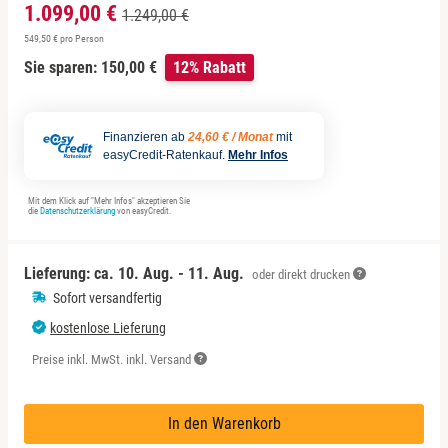
Sächsische Schweiz
Berlin
1.099,00 €
1.249,00 €
549,50 € pro Person
Schwäbische Alb
Bitterfeld
Sie sparen: 150,00 €
12% Rabatt
Blieskastel
Finanzieren ab
24,60 € / Monat
mit
easyCredit-Ratenkauf.
Mehr Infos
Bochum
Mit dem Klick auf "Mehr Infos" akzeptieren Sie
Bonn
die
Datenschutzerklärung
von easyCredit.
Bostalsee
Lieferung: ca.
10. Aug. - 11. Aug.
oder direkt drucken
Sofort versandfertig
Brandenburg an der Havel
kostenlose Lieferung
Preise inkl. MwSt. inkl. Versand
Braunschweig
Bremen
In den Warenkorb