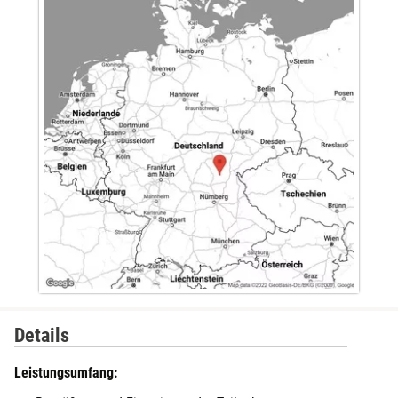
Düsseldorf
Erfurt
Erlangen
Essen
Flensburg
Frankfurt am Main
Freiberg
Details
Freiburg
Leistungsumfang: