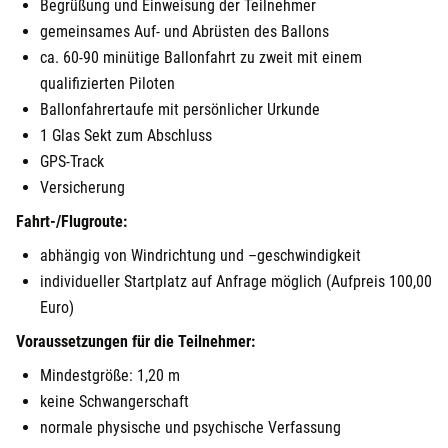
Begrüßung und Einweisung der Teilnehmer
Fulda
gemeinsames Auf- und Abrüsten des Ballons
ca. 60-90 minütige Ballonfahrt zu zweit mit einem
Fürstenfeldbruck
qualifizierten Piloten
Ballonfahrertaufe mit persönlicher Urkunde
Fürth
1 Glas Sekt zum Abschluss
GPS-Track
Geiselwind
Versicherung
Gelnhausen
Fahrt-/Flugroute:
abhängig von Windrichtung und –geschwindigkeit
Gera
individueller Startplatz auf Anfrage möglich (Aufpreis 100,00
Euro)
Gersfeld
Voraussetzungen für die Teilnehmer:
Gotha
Mindestgröße: 1,20 m
keine Schwangerschaft
Göppingen
normale physische und psychische Verfassung