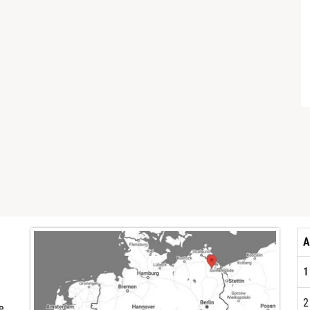
A
1
2
e