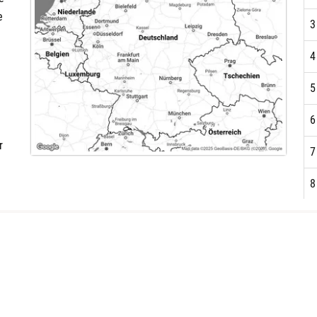
e
3
4
5
6
r
7
8
9
1
1
1