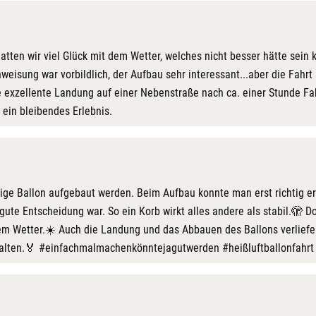
hatten wir viel Glück mit dem Wetter, welches nicht besser hätte sein
nweisung war vorbildlich, der Aufbau sehr interessant...aber die Fahr
ie exzellente Landung auf einer Nebenstraße nach ca. einer Stunde 
 ein bleibendes Erlebnis.
ge Ballon aufgebaut werden. Beim Aufbau konnte man erst richtig er
 gute Entscheidung war. So ein Korb wirkt alles andere als stabil.🫣 D
tem Wetter.☀️ Auch die Landung und das Abbauen des Ballons verlief
halten.🏅 #einfachmalmachenkönntejagutwerden #heißluftballonfahrt