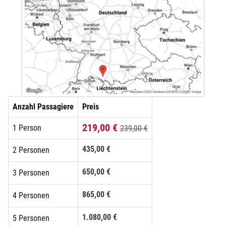
Düsseldorf
Erfurt
Erlangen
Essen
Anzahl Passagiere
Preis
219,00 €
Flensburg
1 Person
239,00 €
435,00 €
2 Personen
Frankfurt am Main
650,00 €
3 Personen
Freiberg
865,00 €
4 Personen
Freiburg
1.080,00 €
5 Personen