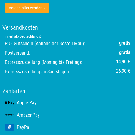
Segeberg
Veranstalter werden »
Seligenstadt
Versandkosten
Speyer
innerhalb Deutschlands:
gratis
PDF-Gutschein (Anhang der Bestell-Mail):
Stade
gratis
Postversand:
14,90 €
Expresszustellung (Montag bis Freitag):
Steinburg
26,90 €
Expresszustellung an Samstagen:
Stendal
Zahlarten
Stettiner Haff
Apple Pay
Stormarn
AmazonPay
Straubing
PayPal