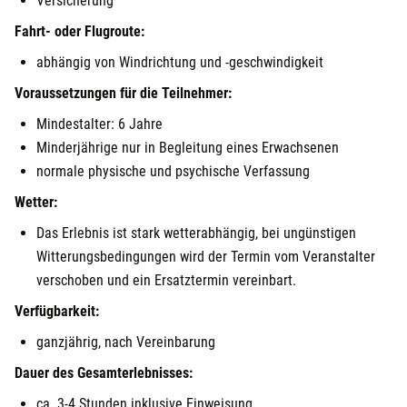
Versicherung
Görlitz
Fahrt- oder Flugroute:
abhängig von Windrichtung und -geschwindigkeit
Halle
Voraussetzungen für die Teilnehmer:
Hamburg
Mindestalter: 6 Jahre
Minderjährige nur in Begleitung eines Erwachsenen
Hanau
normale physische und psychische Verfassung
Wetter:
Hannover
Das Erlebnis ist stark wetterabhängig, bei ungünstigen
Haßfurt
Witterungsbedingungen wird der Termin vom Veranstalter
verschoben und ein Ersatztermin vereinbart.
Heidelberg
Verfügbarkeit:
ganzjährig, nach Vereinbarung
Heidenheim
Dauer des Gesamterlebnisses:
Heilbronn
ca. 3-4 Stunden inklusive Einweisung