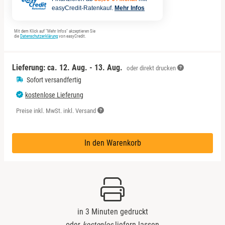
Sächsische Schweiz
Berlin
easyCredit-Ratenkauf.
Mehr Infos
Schwäbische Alb
Bitterfeld
Mit dem Klick auf "Mehr Infos" akzeptieren Sie
die
Datenschutzerklärung
von easyCredit.
Blieskastel
Lieferung: ca.
12. Aug. - 13. Aug.
oder direkt drucken
Bochum
Sofort versandfertig
kostenlose Lieferung
Bonn
Preise inkl. MwSt. inkl. Versand
Bostalsee
In den Warenkorb
Brandenburg an der Havel
Braunschweig
Bremen
in 3 Minuten gedruckt
oder
kostenlos
liefern lassen