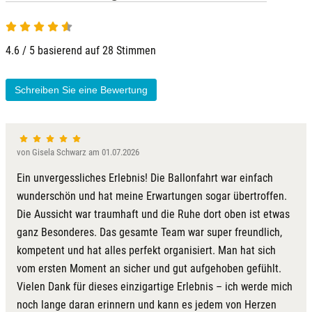
4.6 von 5
Kamp-Lintfort
4.6 / 5 basierend auf 28 Stimmen
Karlsruhe
Schreiben Sie eine Bewertung
Kassel
Kempten
von Gisela Schwarz am 01.07.2026
Kerken
Ein unvergessliches Erlebnis! Die Ballonfahrt war einfach
wunderschön und hat meine Erwartungen sogar übertroffen.
Kiel
Die Aussicht war traumhaft und die Ruhe dort oben ist etwas
ganz Besonderes. Das gesamte Team war super freundlich,
Koblenz
kompetent und hat alles perfekt organisiert. Man hat sich
vom ersten Moment an sicher und gut aufgehoben gefühlt.
Kronach
Vielen Dank für dieses einzigartige Erlebnis – ich werde mich
noch lange daran erinnern und kann es jedem von Herzen