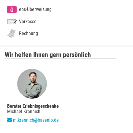
eps-Überweisung
Merzig
Vorkasse
Mettingen
Rechnung
Moers
Wir helfen Ihnen gern persönlich
Märkisch-Oderland
Mönchengladbach
München
Münster
Berater Erlebnisgeschenke
Michael Krannich
Nagold
m.krannich@basenio.de