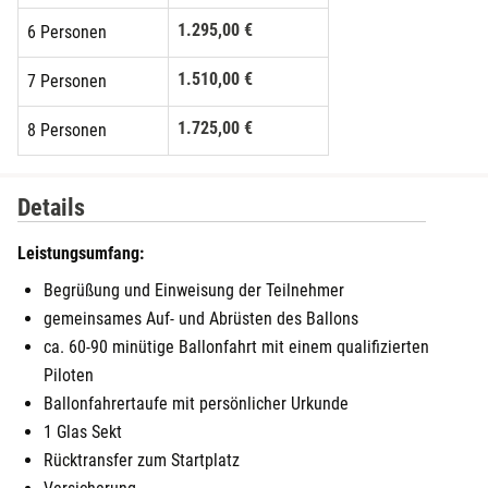
Fulda
1.295,00 €
6 Personen
Fürstenfeldbruck
1.510,00 €
7 Personen
Fürth
1.725,00 €
8 Personen
1.940,00 €
Geiselwind
9 Personen
Details
2.155,00 €
10 Personen
Gelnhausen
Leistungsumfang:
2.370,00 €
11 Personen
Gera
Begrüßung und Einweisung der Teilnehmer
gemeinsames Auf- und Abrüsten des Ballons
2.585,00 €
12 Personen
Gersfeld
ca. 60-90 minütige Ballonfahrt mit einem qualifizierten
Piloten
Gotha
Ballonfahrertaufe mit persönlicher Urkunde
1 Glas Sekt
Göppingen
Rücktransfer zum Startplatz