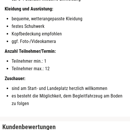
Kleidung und Ausrüstung:
Heldburg
bequeme, wetterangepasste Kleidung
Herzogenaurach
festes Schuhwerk
Kopfbedeckung empfohlen
Herzogtum Lauenburg
ggf. Foto-/Videokamera
Anzahl Teilnehmer/Termin:
Homburg
Teilnehmer min.: 1
Teilnehmer max.: 12
Horb am Neckar
Zuschauer:
Ibbenbüren
sind am Start- und Landeplatz herzlich willkommen
es besteht die Möglichkeit, dem Begleitfahrzeug am Boden
Ingolstadt
zu folgen
Jena
Kundenbewertungen
Jerichower Land