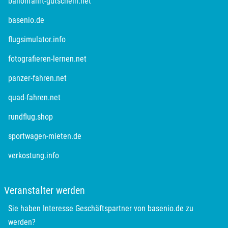
öffnet in neuem Fenster
ballonfahrt-gutschein.net
öffnet in neuem Fenster
basenio.de
Rottweil
öffnet in neuem Fenster
flugsimulator.info
Rügen
öffnet in neuem Fenster
fotografieren-lernen.net
Saarbrücken
öffnet in neuem Fenster
panzer-fahren.net
öffnet in neuem Fenster
quad-fahren.net
Salzgitter
öffnet in neuem Fenster
rundflug.shop
Schongau
öffnet in neuem Fenster
sportwagen-mieten.de
Schwabach
öffnet in neuem Fenster
verkostung.info
Schweinfurt
Veranstalter werden
Schwerin
Sie haben Interesse Geschäftspartner von basenio.de zu
werden?