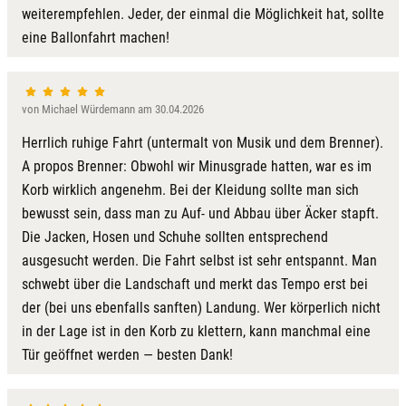
Kulmbach
weiterempfehlen. Jeder, der einmal die Möglichkeit hat, sollte
eine Ballonfahrt machen!
Köln
Landkreis Rostock
von Michael Würdemann am 30.04.2026
Herrlich ruhige Fahrt (untermalt von Musik und dem Brenner).
Landshut
A propos Brenner: Obwohl wir Minusgrade hatten, war es im
Korb wirklich angenehm. Bei der Kleidung sollte man sich
Langenselbold
bewusst sein, dass man zu Auf- und Abbau über Äcker stapft.
Die Jacken, Hosen und Schuhe sollten entsprechend
Leipzig
ausgesucht werden. Die Fahrt selbst ist sehr entspannt. Man
schwebt über die Landschaft und merkt das Tempo erst bei
Leutkirch
der (bei uns ebenfalls sanften) Landung. Wer körperlich nicht
in der Lage ist in den Korb zu klettern, kann manchmal eine
Ludwigslust-Parchim
Tür geöffnet werden — besten Dank!
Löbau