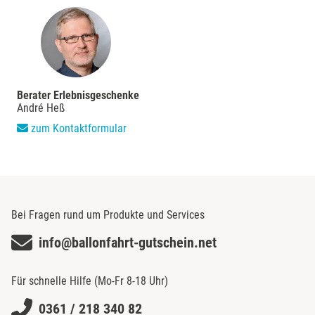
Neckarsulm
Nesselwang
Neumünster
Berater Erlebnisgeschenke
André Heß
Nidda
zum Kontaktformular
Nordwestmecklenburg
Nürnberg
Bei Fragen rund um Produkte und Services
Oberhavel
info@ballonfahrt-gutschein.net
Odenwald
Für schnelle Hilfe (Mo-Fr 8-18 Uhr)
Oder-Spree
0361 / 218 340 82