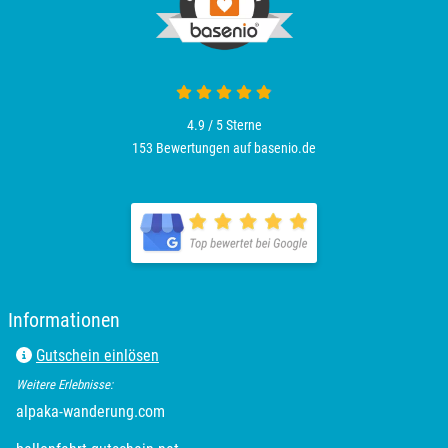
Plön
Potsdam
4.9 von 5
4.9 / 5
Sterne
Potsdam-Mittelmark
153 Bewertungen auf basenio.de
öffnet in neuem Fenster
Prignitz
Regensburg
öffnet in neuem Fenster
Rendsburg Eckernförde
Informationen
Rheine
Gutschein einlösen
Weitere Erlebnisse:
Rodgau
öffnet in neuem Fenster
alpaka-wanderung.com
Rostock