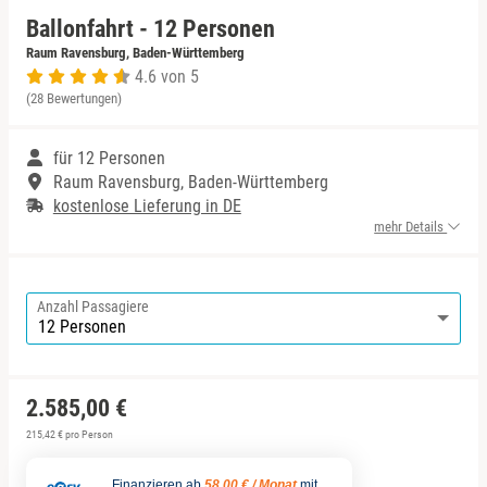
Ballonfahrt - 12 Personen
Niedersachsen
Harz
Bad Kohlgrub
Raum Ravensburg, Baden-Württemberg
4.6 von 5
(28 Bewertungen)
NRW
Mecklenburgische Seenplatte
Bad Königshofen
für 12 Personen
Rheinland-Pfalz
Niederrhein
Bad Rappenau
Raum Ravensburg, Baden-Württemberg
kostenlose Lieferung in DE
Saarland
Nordsee
Bad Rodach
mehr Details
Sachsen
Ostfriesland
Baden-Baden
Anzahl Passagiere
Sachsen-Anhalt
Ostsee
Bamberg
Schleswig-Holstein
Österreich
Barnim
2.585,00 €
Thüringen
Ruhrgebiet
Bautzen
215,42 € pro Person
Finanzieren ab
58,00 € / Monat
mit