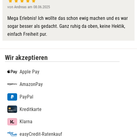
von Andreas am 08.06.2025
Lübeck
Mega Erlebnis! Ich wollte das schon ewig machen und es war
Lüchow-Dannenberg
sogar besser als gedacht. Ganz ruhig da oben, keine Hektik,
einfach Freiheit pur.
Lüneburg
Magdeburg
Wir akzeptieren
Main-Kinzig-Kreis
Apple Pay
AmazonPay
Mainz
PayPal
Mannheim
Kreditkarte
Mecklenburgische Seenplatte
Klarna
Meiningen
easyCredit-Ratenkauf