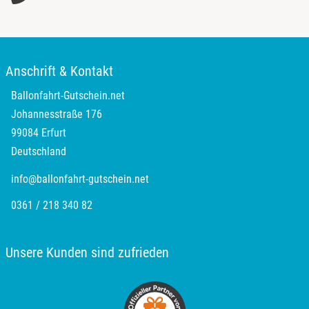
Oldenburg
Osnabrück
Anschrift & Kontakt
Ostholstein
Ballonfahrt-Gutschein.net
Johannesstraße 176
Ostprignitz-Ruppin
99084 Erfurt
Deutschland
Oy-Mittelberg
info@ballonfahrt-gutschein.net
Passau
0361 / 218 340 82
Pforzheim
Unsere Kunden sind zufrieden
Pinneberg
Pirna