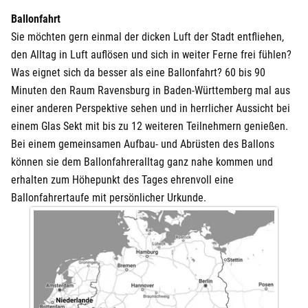
Ballonfahrt
Darmstadt
Sie möchten gern einmal der dicken Luft der Stadt entfliehen,
den Alltag in Luft auflösen und sich in weiter Ferne frei fühlen?
Deggendorf
Was eignet sich da besser als eine Ballonfahrt? 60 bis 90
Minuten den Raum Ravensburg in Baden-Württemberg mal aus
Dessau
einer anderen Perspektive sehen und in herrlicher Aussicht bei
einem Glas Sekt mit bis zu 12 weiteren Teilnehmern genießen.
Dietzenbach
Bei einem gemeinsamen Aufbau- und Abrüsten des Ballons
können sie dem Ballonfahreralltag ganz nahe kommen und
Dingolfing
erhalten zum Höhepunkt des Tages ehrenvoll eine
Ballonfahrertaufe mit persönlicher Urkunde.
Dorsten
Dortmund
Dresden
Duisburg