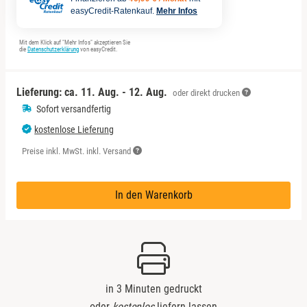
Sächsische Schweiz
easyCredit-Ratenkauf.
Mehr Infos
Schwäbische Alb
Mit dem Klick auf "Mehr Infos" akzeptieren Sie
die
Datenschutzerklärung
von easyCredit.
Lieferung: ca.
11. Aug. - 12. Aug.
oder direkt drucken
Sofort versandfertig
kostenlose Lieferung
Preise inkl. MwSt. inkl. Versand
In den Warenkorb
in 3 Minuten gedruckt
oder
kostenlos
liefern lassen