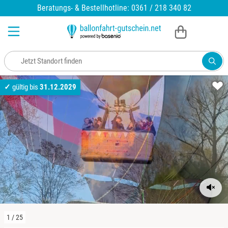
Zum Hauptinhalt springen
Beratungs- & Bestellhotline: 0361 / 218 340 82
Baden-Württemberg
Allgäu
Ablauf einer Ballonfahrt
Bayern
Alpen
Ballonfahrertaufe
✓
gültig bis
31.12.2029
Berlin
Ammersee
Brandenburg
Bodensee
Bremen
Chiemsee
Hamburg
Eifel
Hessen
Franken
1
/
25
Mecklenburg-Vorpommern
Fränkische Schweiz