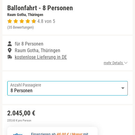
Ballonfahrt - 8 Personen
Niedersachsen
Harz
Raum Gotha, Thüringen
4.8 von 5
(35 Bewertungen)
NRW
Mecklenburgische Seenplatte
für 8 Personen
Rheinland-Pfalz
Niederrhein
Raum Gotha, Thüringen
kostenlose Lieferung in DE
Saarland
Nordsee
mehr Details
Sachsen
Ostfriesland
Anzahl Passagiere
Sachsen-Anhalt
Ostsee
Schleswig-Holstein
Österreich
2.045,00 €
Thüringen
Ruhrgebiet
255,63 € pro Person
Finanzieren ab
46,00 € / Monat
mit