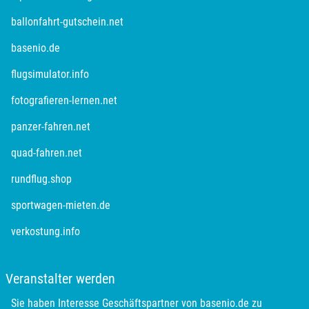
Kulmbach
öffnet in neuem Fenster
ballonfahrt-gutschein.net
Köln
öffnet in neuem Fenster
basenio.de
öffnet in neuem Fenster
flugsimulator.info
Landkreis Rostock
öffnet in neuem Fenster
fotografieren-lernen.net
Landshut
öffnet in neuem Fenster
panzer-fahren.net
Langenselbold
öffnet in neuem Fenster
quad-fahren.net
öffnet in neuem Fenster
rundflug.shop
Leipzig
öffnet in neuem Fenster
sportwagen-mieten.de
Leutkirch
öffnet in neuem Fenster
verkostung.info
Ludwigslust-Parchim
Veranstalter werden
Löbau
Sie haben Interesse Geschäftspartner von basenio.de zu