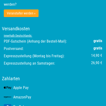
werden?
Lübeck
Veranstalter werden »
Lüchow-Dannenberg
Versandkosten
Lüneburg
innerhalb Deutschlands:
gratis
PDF-Gutschein (Anhang der Bestell-Mail):
Magdeburg
gratis
Postversand:
Main-Kinzig-Kreis
14,90 €
Expresszustellung (Montag bis Freitag):
26,90 €
Expresszustellung an Samstagen:
Mainz
Zahlarten
Mannheim
Apple Pay
Mecklenburgische Seenplatte
AmazonPay
Meiningen