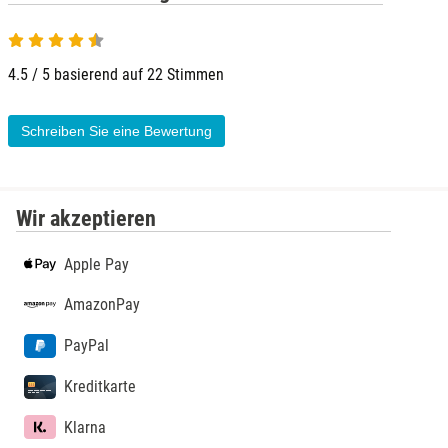
4.5 von 5
Düsseldorf
4.5 / 5 basierend auf 22 Stimmen
Erfurt
Schreiben Sie eine Bewertung
Erlangen
Essen
Wir akzeptieren
Flensburg
Apple Pay
Frankfurt am Main
AmazonPay
PayPal
Freiberg
Kreditkarte
Freiburg
Klarna