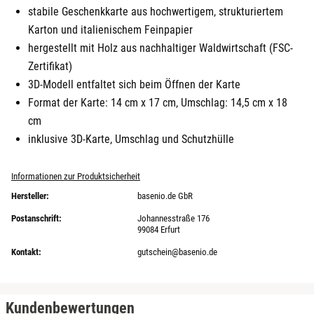
stabile Geschenkkarte aus hochwertigem, strukturiertem
Darmstadt
Karton und italienischem Feinpapier
hergestellt mit Holz aus nachhaltiger Waldwirtschaft (FSC-
Deggendorf
Zertifikat)
3D-Modell entfaltet sich beim Öffnen der Karte
Dessau
Format der Karte: 14 cm x 17 cm, Umschlag: 14,5 cm x 18
cm
Dietzenbach
inklusive 3D-Karte, Umschlag und Schutzhülle
Dingolfing
Informationen zur Produktsicherheit
Hersteller:
basenio.de GbR
Dorsten
Postanschrift:
Johannesstraße 176
99084 Erfurt
Dortmund
Kontakt:
gutschein@basenio.de
Dresden
Kundenbewertungen
Duisburg