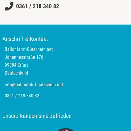
0361 / 218 340 82
Heldburg
Herzogenaurach
Anschrift & Kontakt
Herzogtum Lauenburg
Ballonfahrt-Gutschein.net
Homburg
Johannesstraße 176
99084 Erfurt
Horb am Neckar
Deutschland
info@ballonfahrt-gutschein.net
Ibbenbüren
0361 / 218 340 82
Ingolstadt
Unsere Kunden sind zufrieden
Jena
Jerichower Land