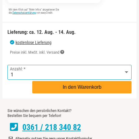
Sächsische Schweiz
Berlin
Mit dem Klick auf "Mehr Infos" akzeptieren Sie
die
Datenschutzerklärung
von easyCredit.
Schwäbische Alb
Bitterfeld
Lieferung: ca.
12. Aug. - 14. Aug.
Blieskastel
kostenlose Lieferung
Bochum
Preise inkl. MwSt. inkl. Versand
Bonn
Anzahl:
Bostalsee
In den Warenkorb
Brandenburg an der Havel
Sie wünschen den persönlichen Kontakt?
Braunschweig
Bestellen Sie bequem per Telefon!
0361 / 218 340 82
Bremen
Alternativ nutzen Sie gern unser
Kontaktformular
.