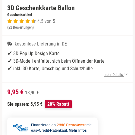
3D Geschenkkarte Ballon
Niedersachsen
Harz
Bad Kohlgrub
Geschenkartikel
4.5 von 5
(22 Bewertungen)
NRW
Mecklenburgische Seenplatte
Bad Königshofen
kostenlose Lieferung in DE
Rheinland-Pfalz
Niederrhein
Bad Rappenau
3D-Pop Up Design Karte
Saarland
Nordsee
Bad Rodach
3D-Modell entfaltet sich beim Öffnen der Karte
inkl. 3D-Karte, Umschlag und Schutzhülle
Sachsen
Ostfriesland
Baden-Baden
mehr Details
Sachsen-Anhalt
Ostsee
Bamberg
9,95 €
13,90 €
Sie sparen: 3,95 €
28% Rabatt
Schleswig-Holstein
Österreich
Barnim
Thüringen
Ruhrgebiet
Bautzen
Finanzieren ab
200€ Bestellwert
mit
easyCredit-Ratenkauf.
Mehr Infos