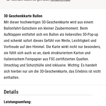
Bremervörde
3D Geschenkkarte Ballon
Bruchköbel
Mit dieser hochwertigen 3D-Geschenkkarte wird aus einem
Ballonfahrt-Gutschein ein kleiner Zaubermoment. Beim
Bruchsal
Aufklappen entfaltet sich ein Ballon als liebevolles 3D-Pop-up
und schenkt sofort dieses Gefühl von Weite, Leichtigkeit und
Burghausen
Vorfreude auf den Himmel. Die Karte wirkt nicht nur besonders,
sie fühlt sich auch so an, dank strukturiertem Karton und
Calw
italienischem Feinpapier aus FSC-zertifizierten Quellen.
Umschlag und Schutzhülle sind inklusive. Wichtig: Es handelt
Chemnitz
sich hierbei nur um die 3D-Geschenkkarte, das Erlebnis ist nicht
Cloppenburg
enthalten.
Coburg
Details
Cottbus
Leistungsumfang: