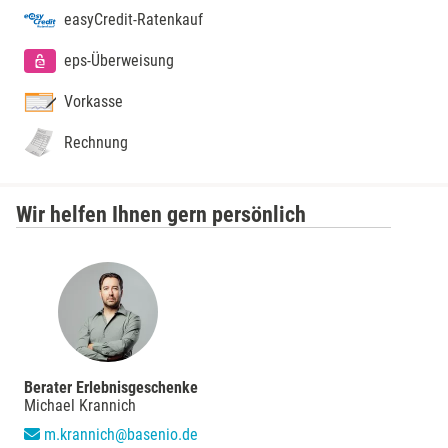
Fulda
easyCredit-Ratenkauf
Fürstenfeldbruck
eps-Überweisung
Vorkasse
Fürth
Rechnung
Geiselwind
Wir helfen Ihnen gern persönlich
Gelnhausen
Gera
Gersfeld
Gotha
Berater Erlebnisgeschenke
Michael Krannich
Göppingen
m.krannich@basenio.de