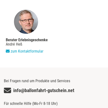
Görlitz
Halle
Hamburg
Berater Erlebnisgeschenke
Hanau
André Heß
zum Kontaktformular
Hannover
Haßfurt
Heidelberg
Bei Fragen rund um Produkte und Services
info@ballonfahrt-gutschein.net
Heidenheim
Für schnelle Hilfe (Mo-Fr 8-18 Uhr)
Heilbronn