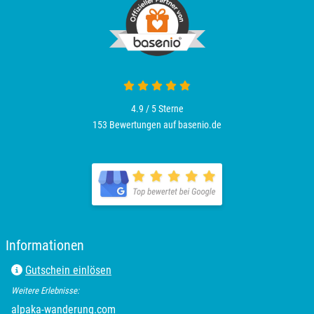
Kamp-Lintfort
Karlsruhe
4.9 von 5
Kassel
4.9 / 5
Sterne
153 Bewertungen auf basenio.de
öffnet in neuem Fenster
Kempten
Kerken
öffnet in neuem Fenster
Kiel
Informationen
Koblenz
Gutschein einlösen
Kronach
Weitere Erlebnisse:
öffnet in neuem Fenster
alpaka-wanderung.com